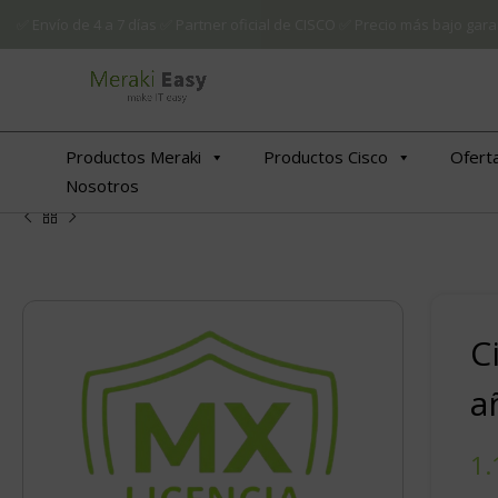
✅ Envío de 4 a 7 días ✅ Partner oficial de CISCO ✅ Precio más bajo g
Productos Meraki
Productos Cisco
Ofert
Nosotros
C
a