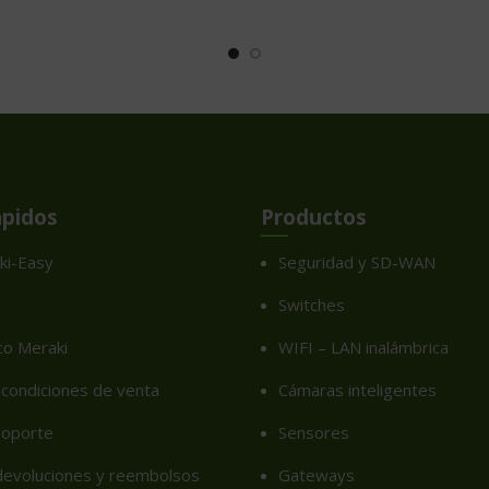
ápidos
Productos
ki-Easy
Seguridad y SD-WAN
Switches
co Meraki
WIFI – LAN inalámbrica
condiciones de venta
Cámaras inteligentes
soporte
Sensores
 devoluciones y reembolsos
Gateways