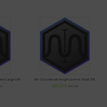
Extra Large 5YR
MI –Cisco Meraki Insight License Small 3YR
€