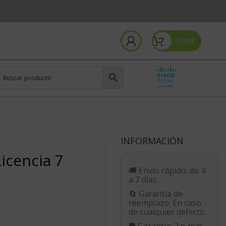
0,00
€
INFORMACIÓN
icencia 7
🚚
Envío rápido:
de 4
a 7 días.
🔄
Garantía de
reemplazo:
En caso
de cualquier defecto.
🛡️
Garantía:
2 o más