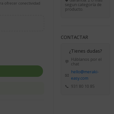
ra ofrecer conectividad
segun categoría de
producto.
CONTACTAR
¿Tienes dudas?
Háblanos por el
💬
chat
hello@meraki-
📧
easy.com
📞
931 80 10 85