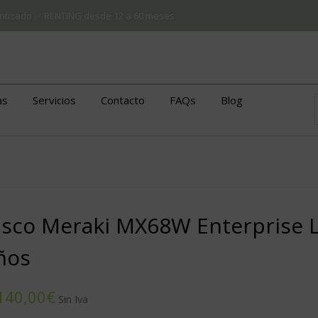
arantizado ✅ RENTING desde 12 a 60 meses
as
Servicios
Contacto
FAQs
Blog
isco Meraki MX68W Enterprise L
ños
€