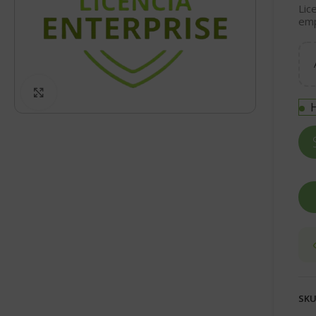
Lic
emp
Click to enlarge
H
SKU