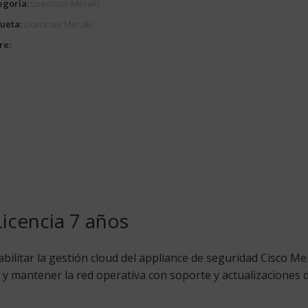
egoría:
Licencias Meraki
queta:
Licencias Meraki
re:
icencia 7 años
abilitar la gestión cloud del appliance de seguridad Cisco M
y mantener la red operativa con soporte y actualizaciones d