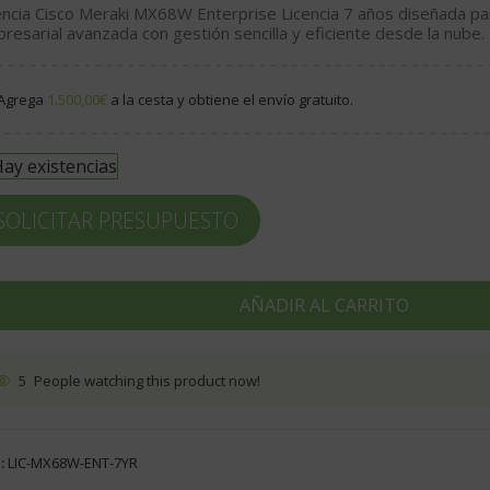
encia Cisco Meraki MX68W Enterprise Licencia 7 años diseñada pa
resarial avanzada con gestión sencilla y eficiente desde la nube.
Agrega
1.500,00
€
a la cesta y obtiene el envío gratuito.
ay existencias
SOLICITAR PRESUPUESTO
AÑADIR AL CARRITO
5
People watching this product now!
:
LIC-MX68W-ENT-7YR