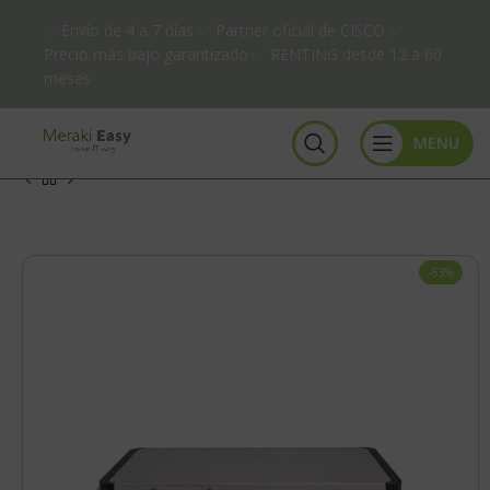
✅ Envío de 4 a 7 días ✅ Partner oficial de CISCO ✅
Precio más bajo garantizado ✅ RENTING desde 12 a 60
meses
MENU
-53%