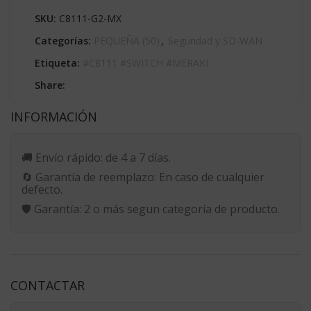
SKU:
C8111-G2-MX
Categorías:
PEQUEÑA (50)
,
Seguridad y SD-WAN
Etiqueta:
#C8111 #SWITCH #MERAKI
Share:
INFORMACIÓN
🚚
Envío rápido:
de 4 a 7 días.
🔄
Garantía de reemplazo:
En caso de cualquier
defecto.
🛡️
Garantía:
2 o más segun categoría de producto.
CONTACTAR