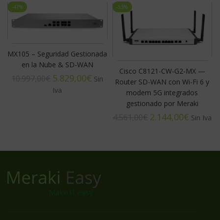
-47%
-53%
MX105 – Seguridad Gestionada
en la Nube & SD-WAN
Cisco C8121-CW-G2-MX —
5.829,00
€
10.997,00
€
Router SD-WAN con Wi-Fi 6 y
modem 5G integrados
gestionado por Meraki
2.144,00
€
4.561,00
€