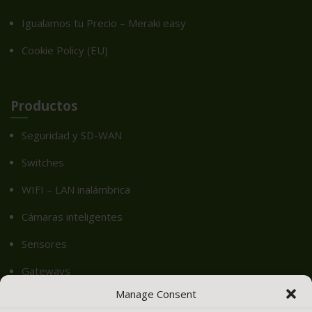
Igualamos tu Precio – Meraki easy
Cookie Policy (EU)
Productos
Seguridad y SD-WAN
Switches
WIFI – LAN inalámbrica
Cámaras inteligentes
Sensores
Gateways
Manage Consent
Seguridad DNS – Cisco Umbrella