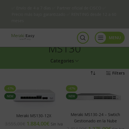
✅ Envío de 4 a 7 días ✅ Partner oficial de CISCO ✅
Precio más bajo garantizado ✅ RENTING desde 12 a 60
meses
MENU
MS130
Categories
Filters
-47%
-47%
NEW
NEW
Meraki MS130-24 – Swtich
Meraki MS130-12X
Gestionado en la Nube
1.884,00
€
3.555,00
€
1.275,00
€