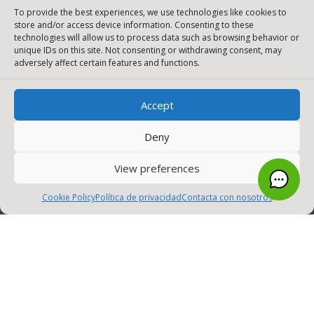
To provide the best experiences, we use technologies like cookies to
Compra y Renovación de Licencias
store and/or access device information. Consenting to these
technologies will allow us to process data such as browsing behavior or
unique IDs on this site. Not consenting or withdrawing consent, may
adversely affect certain features and functions.
SOCIAL MEDIA
MENU
Accept
Deny
View preferences
0
Cookie Policy
Política de privacidad
Contacta con nosotros