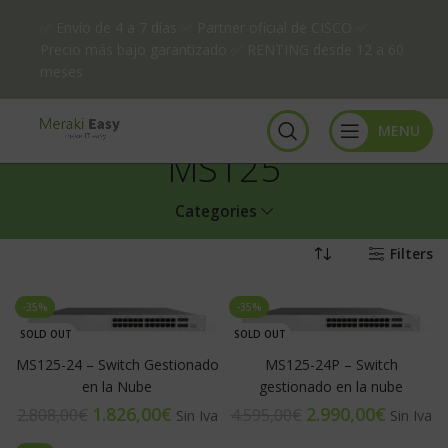
✅ Envío de 4 a 7 días ✅ Partner oficial de CISCO ✅
Precio más bajo garantizado ✅ RENTING desde 12 a 60
meses
MENU
MS125
Categories
Filters
-35%
-35%
SOLD OUT
SOLD OUT
MS125-24 – Switch Gestionado
MS125-24P – Switch
en la Nube
gestionado en la nube
1.826,00
€
2.990,00
€
2.808,00
€
4.595,00
€