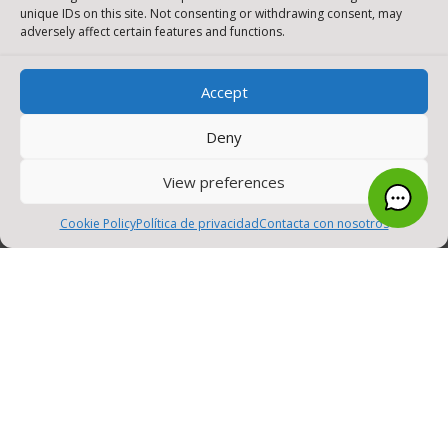
unique IDs on this site. Not consenting or withdrawing consent, may
WIFI – LAN inalámbrica
adversely affect certain features and functions.
Cámaras inteligentes
Accept
Sensores
Gateways
Deny
Seguridad DNS – Cisco Umbrella
View preferences
Compra y Renovación de Licencias
0
Cookie Policy
Política de privacidad
Contacta con nosotros
SOCIAL MEDIA
MENU