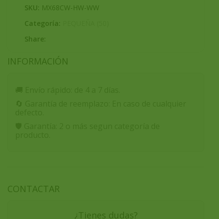
SKU:
MX68CW-HW-WW
Categoría:
PEQUEÑA (50)
Share:
INFORMACIÓN
🚚
Envío rápido:
de 4 a 7 días.
🔄
Garantía de reemplazo:
En caso de cualquier
defecto.
🛡️
Garantía:
2 o más segun categoría de
producto.
CONTACTAR
¿Tienes dudas?