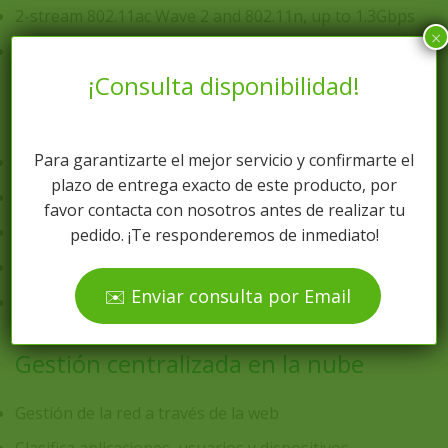
2-stream 802.11ac Wave 2 and 802.11n, up to 1.3Gbps
×
Soporta hasta 4 SSID
¡Consulta disponibilidad!
Advanced Security Services
Para garantizarte el mejor servicio y confirmarte el
Filtrado de contenido
plazo de entrega exacto de este producto, por
Google SafeSearch and YouTube para colegios
favor contacta con nosotros antes de realizar tu
Detección y prevención de intrusiones (IDS/IPS)
pedido. ¡Te responderemos de inmediato!
Protección avanzada contra el malware (AMP)
✉️ Enviar consulta por Email
Cisco Threat Grid
Gestión centralizada en la nube
Gestión de la red a través de la web
Clasifica aplicaciones, usuarios y dispositivos