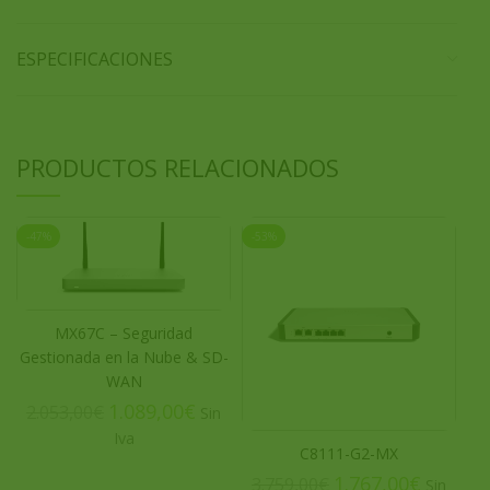
ESPECIFICACIONES
PRODUCTOS RELACIONADOS
-47%
-53%
-4
MX67C – Seguridad
Gestionada en la Nube & SD-
WAN
MX
1.089,00
€
2.053,00
€
C8111-G2-MX
1.
1.767,00
€
3.759,00
€