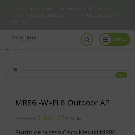
✅ Envío de 4 a 7 días ✅ Partner oficial de CISCO ✅
Precio más bajo garantizado ✅ RENTING desde 12 a 60
meses
MENU
Click to enlarge
-47%
MR86 -Wi-Fi 6 Outdoor AP
1.864,37
€
3.517,67
€
Punto de acceso Cisco Meraki MR86: