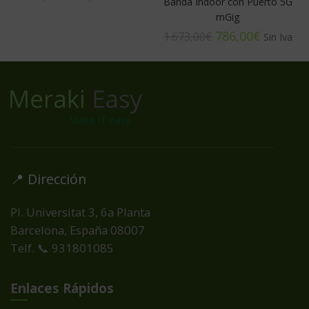
Banda Indoor con Puerto 5G
mGig
786,00
€
1.673,00
€
📍 Dirección
Pl. Universitat 3, 6a Planta
Barcelona, España
08007
Telf. 📞 931801085
Enlaces Rápidos