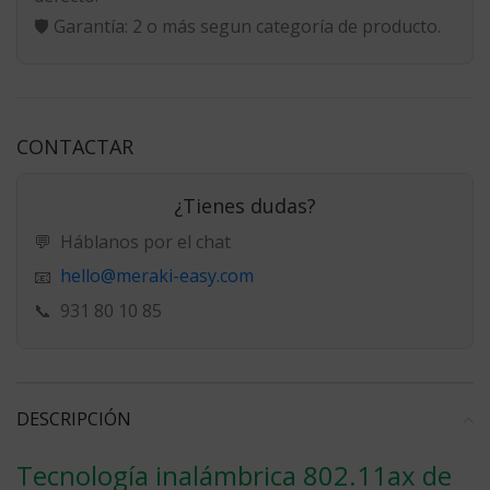
🛡️
Garantía:
2 o más segun categoría de producto.
CONTACTAR
¿Tienes dudas?
💬
Háblanos por el chat
hello@meraki-easy.com
📧
📞
931 80 10 85
DESCRIPCIÓN
Tecnología inalámbrica 802.11ax de