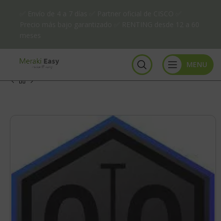
✅ Envío de 4 a 7 días ✅ Partner oficial de CISCO ✅
Precio más bajo garantizado ✅ RENTING desde 12 a 60
meses
MENU