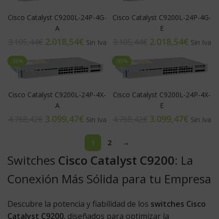
Cisco Catalyst C9200L-24P-4G-
Cisco Catalyst C9200L-24P-4G-
A
E
2.018,54
€
2.018,54
€
3.105,44
€
3.105,44
€
-35%
-35%
Cisco Catalyst C9200L-24P-4X-
Cisco Catalyst C9200L-24P-4X-
A
E
3.099,47
€
3.099,47
€
4.768,42
€
4.768,42
€
1
2
→
Switches
Cisco Catalyst C9200
: La
Conexión Más Sólida para tu Empresa
Descubre la potencia y fiabilidad de los
switches Cisco
Catalyst C9200
, diseñados para optimizar la