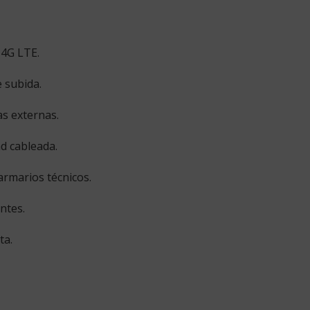
 4G LTE.
 subida.
as externas.
d cableada.
armarios técnicos.
ntes.
ta.