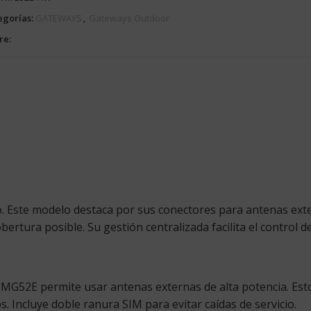
egorías:
GATEWAYS
,
Gateways Outdoor
re:
 Este modelo destaca por sus conectores para antenas extern
bertura posible. Su gestión centralizada facilita el control d
l MG52E permite usar antenas externas de alta potencia. Esto
ps
. Incluye doble ranura SIM para evitar caídas de servicio.