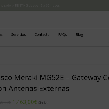
arantizado ✅ RENTING desde 12 a 60 meses
as
Servicios
Contacto
FAQs
Blog
isco Meraki MG52E – Gateway Ce
on Antenas Externas
1.463,00
€
60,00
€