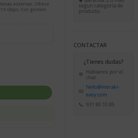
ntenas externas. Ofrece
segun categoría de
ta 15 Gbps. Con gestión
producto.
CONTACTAR
¿Tienes dudas?
Háblanos por el
💬
chat
hello@meraki-
📧
easy.com
📞
931 80 10 85