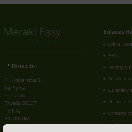
Enlaces R
Sobre Mera
FAQs
📍 Dirección
Renting Cis
Términos y 
Pl. Universitat 3,
6a Planta
Garantía y 
Barcelona,
Política de
España
08007
Telf. 📞
Contacte c
931801085
Igualamos t