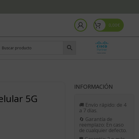
0,00
€
INFORMACIÓN
lular 5G
🚚
Envío rápido:
de 4
a 7 días.
🔄
Garantía de
reemplazo:
En caso
de cualquier defecto.
🛡️
Garantía:
2 o más