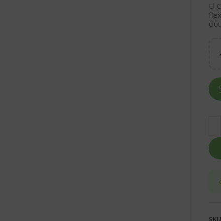
El
C
fle
clo
SKU