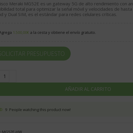
isco Meraki MG52E
es un gateway
5G
de alto rendimiento con a
xibilidad total para optimizar la señal móvil y velocidades de has
ud y Dual SIM, es el estándar para redes celulares críticas.
Agrega
1.500,00
€
a la cesta y obtiene el envío gratuito.
SOLICITAR PRESUPUESTO
AÑADIR AL CARRITO
9
People watching this product now!
:
MG52E-HW