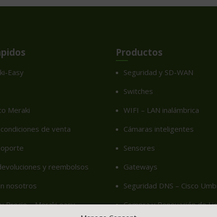
ápidos
Productos
ki-Easy
Seguridad y SD-WAN
Switches
co Meraki
WIFI – LAN inalámbrica
condiciones de venta
Cámaras inteligentes
soporte
Sensores
 devoluciones y reembolsos
Gateways
on nosotros
Seguridad DNS – Cisco Umbr
u Precio – Meraki easy
Compra y Renovación de Lic