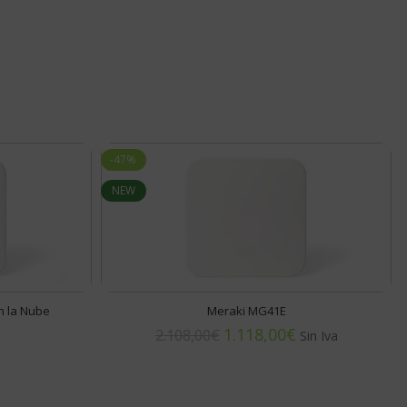
-47%
NEW
n la Nube
Meraki MG41E
1.118,00
€
2.108,00
€