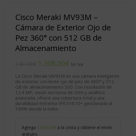
Cisco Meraki MV93M –
Cámara de Exterior Ojo de
Pez 360° con 512 GB de
Almacenamiento
1.308,00
€
2.467,00
€
La
Cisco Meraki MV93M
es una cámara inteligente
de exterior con lente
ojo de pez de 360°
y
512
GB
de almacenamiento SSD. Con resolución de
12.4 MP
, visión nocturna de 20m y analítica
avanzada, ofrece una cobertura total y una
durabilidad extrema IP67/IK10+ gestionada al
100% desde la nube.
Agrega
1.500,00
€
a la cesta y obtiene el envío
gratuito.