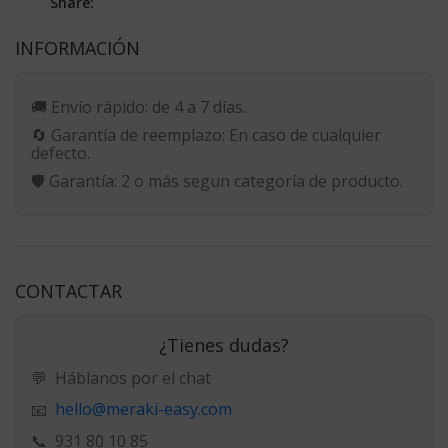
Share:
INFORMACIÓN
🚚
Envío rápido:
de 4 a 7 días.
🔄
Garantía de reemplazo:
En caso de cualquier
defecto.
🛡️
Garantía:
2 o más segun categoría de producto.
CONTACTAR
¿Tienes dudas?
💬
Háblanos por el chat
hello@meraki-easy.com
📧
📞
931 80 10 85