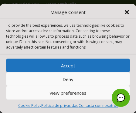
Seguridad DNS – Cisco Umbrella
Manage Consent
Compra y Renovación de Licencias
To provide the best experiences, we use technologies like cookies to
store and/or access device information. Consenting to these
technologies will allow us to process data such as browsing behavior or
SOCIAL MEDIA
unique IDs on this site. Not consenting or withdrawing consent, may
adversely affect certain features and functions.
MENU
Accept
Deny
View preferences
0
Cookie Policy
Política de privacidad
Contacta con nosotros