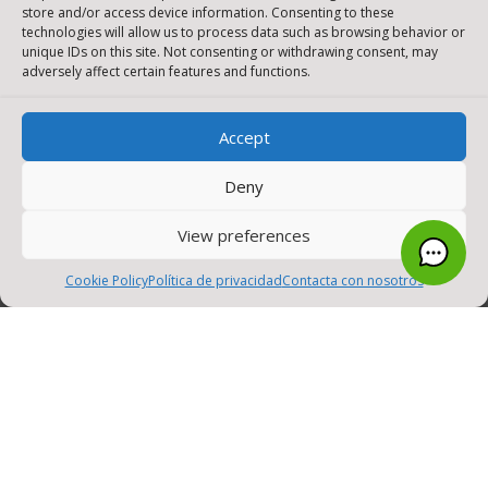
store and/or access device information. Consenting to these
technologies will allow us to process data such as browsing behavior or
WIFI – LAN inalámbrica
unique IDs on this site. Not consenting or withdrawing consent, may
adversely affect certain features and functions.
Cámaras inteligentes
Sensores
Accept
Gateways
Deny
Seguridad DNS – Cisco Umbrella
View preferences
Compra y Renovación de Licencias
0
Cookie Policy
Política de privacidad
Contacta con nosotros
SOCIAL MEDIA
MENU