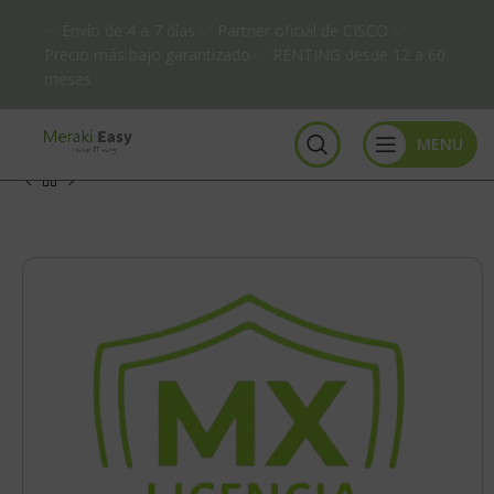
✅ Envío de 4 a 7 días ✅ Partner oficial de CISCO ✅
Precio más bajo garantizado ✅ RENTING desde 12 a 60
meses
MENU