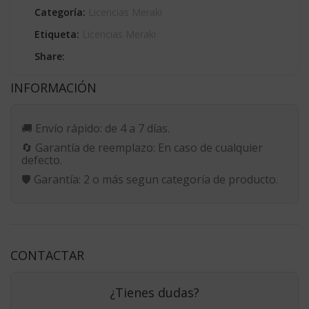
Categoría:
Licencias Meraki
Etiqueta:
Licencias Meraki
Share:
INFORMACIÓN
🚚
Envío rápido:
de 4 a 7 días.
🔄
Garantía de reemplazo:
En caso de cualquier
defecto.
🛡️
Garantía:
2 o más segun categoría de producto.
CONTACTAR
¿Tienes dudas?