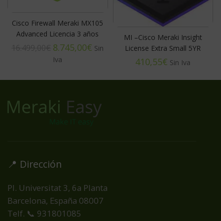
Cisco Firewall Meraki MX105
Advanced Licencia 3 años
MI –Cisco Meraki Insight
8.745,00
€
16.499,00
€
License Extra Small 5YR
€
📍 Dirección
Pl. Universitat 3, 6a Planta
Barcelona, España
08007
Telf. 📞 931801085