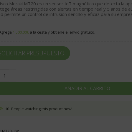
isco Meraki MT20
es un sensor
IoT
magnético que detecta la ape
tege áreas restringidas con alertas en tiempo real y 5 años de a
ud permite un control de intrusión sencillo y eficaz para su empre
Agrega
1.500,00
€
a la cesta y obtiene el envío gratuito.
SOLICITAR PRESUPUESTO
AÑADIR AL CARRITO
10
People watching this product now!
:
MT20-HW