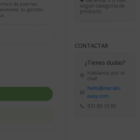
rtura de puertas.
segun categoría de
utonomía. Su gestión
producto.
sa.
CONTACTAR
¿Tienes dudas?
Háblanos por el
💬
chat
hello@meraki-
📧
easy.com
📞
931 80 10 85