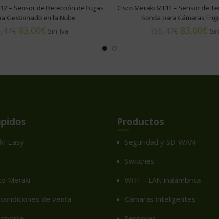
12 – Sensor de Detección de Fugas
Cisco Meraki MT11 – Sensor de T
ua Gestionado en la Nube
Sonda para Cámaras Frigo
83,00
€
83,00
€
,47
€
155,47
€
ápidos
Productos
ki-Easy
Seguridad y SD-WAN
Switches
co Meraki
WIFI – LAN inalámbrica
condiciones de venta
Cámaras inteligentes
soporte
Sensores