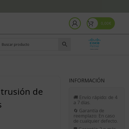
0,00
€
INFORMACIÓN
ntrusión de
🚚
Envío rápido:
de 4
s
a 7 días.
🔄
Garantía de
reemplazo:
En caso
de cualquier defecto.
🛡️
Garantía:
2 o más