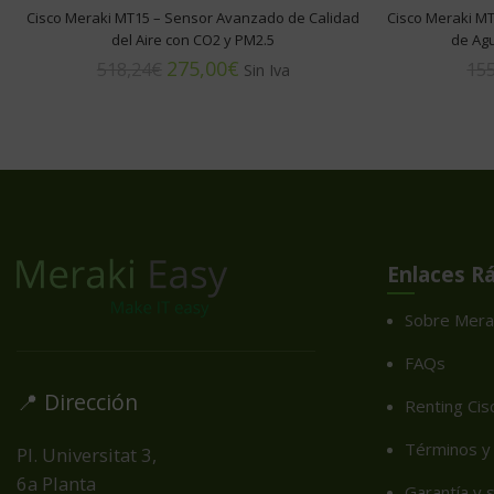
Cisco Meraki MT15 – Sensor Avanzado de Calidad
Cisco Meraki MT
del Aire con CO2 y PM2.5
de Ag
275,00
€
518,24
€
155
Enlaces R
Sobre Mera
FAQs
📍 Dirección
Renting Cis
Términos y 
Pl. Universitat 3,
6a Planta
Garantía y 