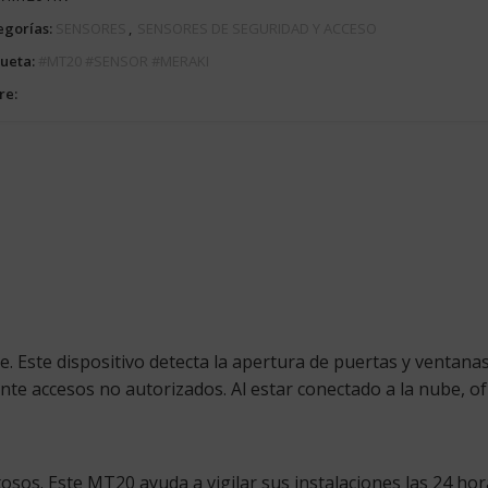
egorías:
SENSORES
,
SENSORES DE SEGURIDAD Y ACCESO
queta:
#MT20 #SENSOR #MERAKI
re:
. Este dispositivo detecta la apertura de puertas y ventanas
e accesos no autorizados. Al estar conectado a la nube, ofr
os. Este MT20 ayuda a vigilar sus instalaciones las 24 hor