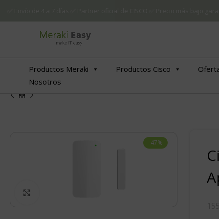
✅ Envío de 4 a 7 días ✅ Partner oficial de CISCO ✅ Precio más bajo g
Productos Meraki
Productos Cisco
Ofert
Nosotros
-47%
C
A
€
€
Click to enlarge
155