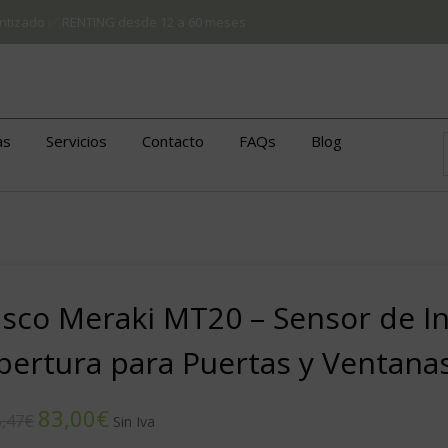
arantizado ✅ RENTING desde 12 a 60 meses
as
Servicios
Contacto
FAQs
Blog
isco Meraki MT20 – Sensor de I
pertura para Puertas y Ventana
83,00
€
,47
€