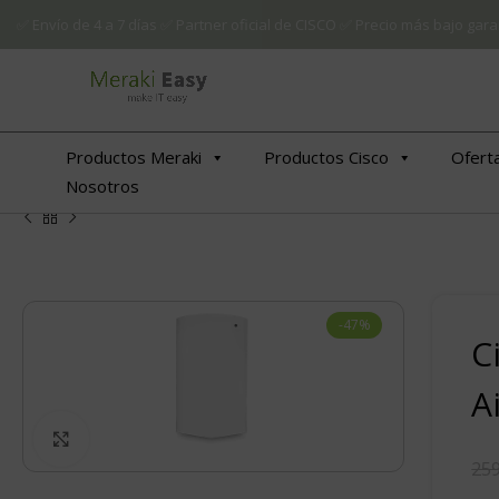
✅ Envío de 4 a 7 días ✅ Partner oficial de CISCO ✅ Precio más bajo g
Productos Meraki
Productos Cisco
Ofert
Nosotros
-47%
C
A
€
€
Click to enlarge
259