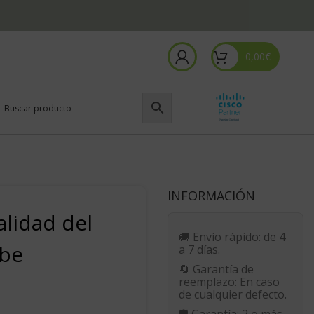
0,00
€
INFORMACIÓN
lidad del
🚚
Envío rápido:
de 4
ube
a 7 días.
🔄
Garantía de
reemplazo:
En caso
de cualquier defecto.
🛡️
Garantía:
2 o más