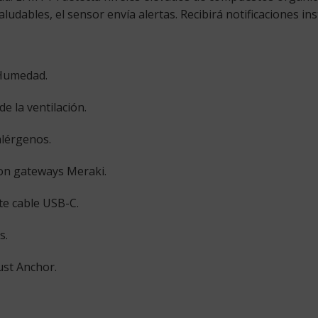
 saludables, el sensor envía alertas. Recibirá notificaciones 
Humedad.
e la ventilación.
alérgenos.
on gateways Meraki.
te cable USB-C.
s.
ust Anchor.