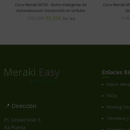
Cisco Meraki MT30 – Botón Inteligente de
Cisco Meraki M
Automatización Gestionado en la Nube
de
83,00
€
155,47
€
518
Enlaces R
Sobre Mera
FAQs
📍 Dirección
Renting Cis
Términos y 
Pl. Universitat 3,
6a Planta
Garantía y 