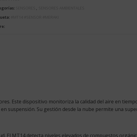
egorías:
SENSORES
,
SENSORES AMBIENTALES
queta:
#MT14 #SENSOR #MERAKI
re:
ores. Este dispositivo monitoriza la calidad del aire en tiem
 en suspensión. Su gestión desde la nube permite una superv
salud. El MT14 detecta niveles elevados de compuestos orgáni