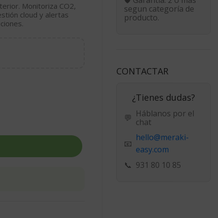
nterior. Monitoriza CO2,
segun categoría de
stión cloud y alertas
producto.
aciones.
CONTACTAR
¿Tienes dudas?
Háblanos por el
💬
chat
hello@meraki-
📧
easy.com
📞
931 80 10 85