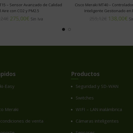
T15 – Sensor Avanzado de Calidad
Cisco Meraki MT40 – Controlado
l Aire con CO2 y PM2.5
Inteligente Gestionado en
275,00
€
138,00
€
,24
€
259,12
€
ápidos
Productos
ki-Easy
Seguridad y SD-WAN
Switches
co Meraki
WIFI – LAN inalámbrica
condiciones de venta
Cámaras inteligentes
soporte
Sensores