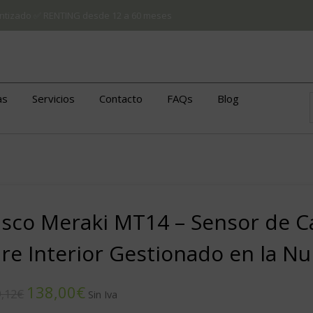
arantizado ✅ RENTING desde 12 a 60 meses
as
Servicios
Contacto
FAQs
Blog
isco Meraki MT14 – Sensor de Ca
ire Interior Gestionado en la N
138,00
€
,12
€