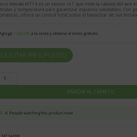
isco Meraki MT14
es un sensor
IoT
que mide la calidad del aire i
tículas y temperatura para garantizar espacios saludables. Con ge
omáticas, ofrece un control total sobre el bienestar de sus instal
Agrega
1.500,00
€
a la cesta y obtiene el envío gratuito.
SOLICITAR PRESUPUESTO
AÑADIR AL CARRITO
6
People watching this product now!
:
MT14-HW