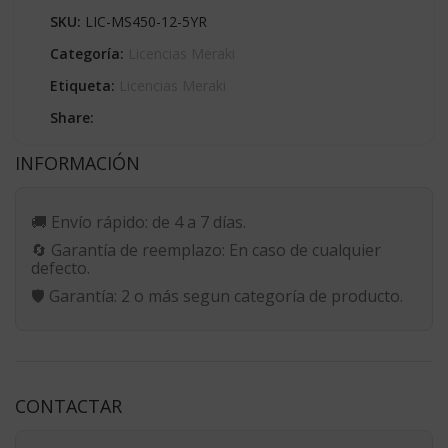
SKU:
LIC-MS450-12-5YR
Categoría:
Licencias Meraki
Etiqueta:
Licencias Meraki
Share:
INFORMACIÓN
🚚
Envío rápido:
de 4 a 7 días.
🔄
Garantía de reemplazo:
En caso de cualquier
defecto.
🛡️
Garantía:
2 o más segun categoría de producto.
CONTACTAR