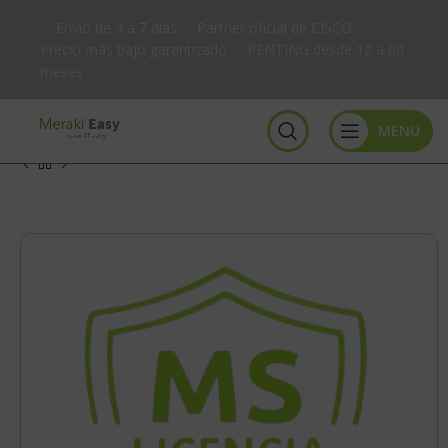
✅ Envío de 4 a 7 días ✅ Partner oficial de CISCO ✅
Precio más bajo garantizado ✅ RENTING desde 12 a 60
meses
MENU