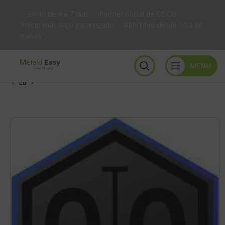
✅ Envío de 4 a 7 días ✅ Partner oficial de CISCO ✅
Precio más bajo garantizado ✅ RENTING desde 12 a 60
meses
MENU