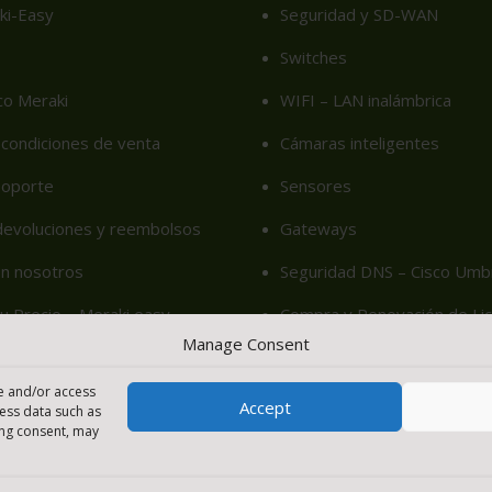
ki-Easy
Seguridad y SD-WAN
Switches
co Meraki
WIFI – LAN inalámbrica
condiciones de venta
Cámaras inteligentes
soporte
Sensores
 devoluciones y reembolsos
Gateways
on nosotros
Seguridad DNS – Cisco Umbr
u Precio – Meraki easy
Compra y Renovación de Lic
Manage Consent
cy (EU)
re and/or access
Accept
cess data such as
ing consent, may