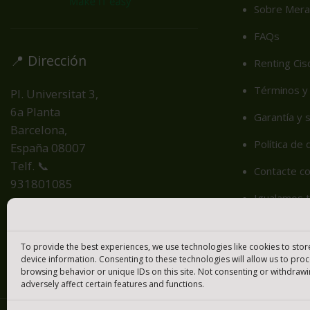
Sobre Mera
FAQs
📍 Dirección
Renting Cis
Términos y 
Pl. Universitat 3,
6a Planta
Garantía y 
Barcelona,
Política de
España
08007
Telf. 📞
Contacte c
931801085
Igualamos t
Cookie Poli
To provide the best experiences, we use technologies like cookies to sto
device information. Consenting to these technologies will allow us to pro
browsing behavior or unique IDs on this site. Not consenting or withdraw
adversely affect certain features and functions.