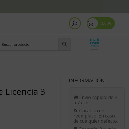
0,00
€
INFORMACIÓN
 Licencia 3
🚚
Envío rápido:
de 4
a 7 días.
🔄
Garantía de
reemplazo:
En caso
de cualquier defecto.
🛡️
Garantía:
2 o más