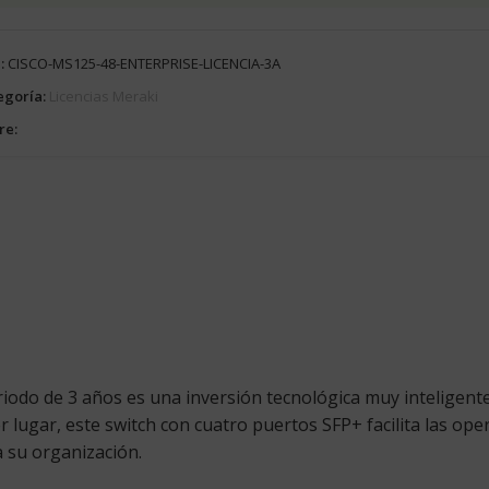
:
CISCO-MS125-48-ENTERPRISE-LICENCIA-3A
egoría:
Licencias Meraki
re:
iodo de 3 años es una inversión tecnológica muy inteligente.
 lugar, este switch con cuatro puertos SFP+ facilita las ope
a su organización.