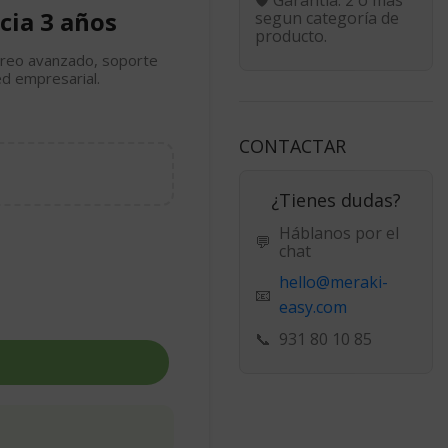
cia 3 años
segun categoría de
producto.
toreo avanzado, soporte
ed empresarial.
CONTACTAR
¿Tienes dudas?
Háblanos por el
💬
chat
hello@meraki-
📧
easy.com
📞
931 80 10 85