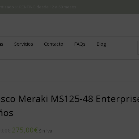
arantizado ✅ RENTING desde 12 a 60 meses
as
Servicios
Contacto
FAQs
Blog
isco Meraki MS125-48 Enterprise
ños
275,00
€
,00
€