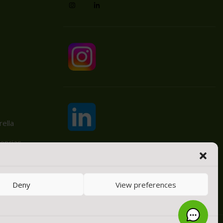
ella
encias
Deny
View preferences