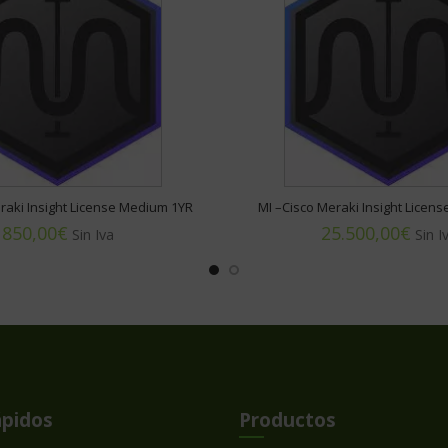
raki Insight License Medium 1YR
MI –Cisco Meraki Insight Licens
€
€
ápidos
Productos