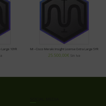
e Large 10YR
MI –Cisco Meraki Insight License Extra Large 5YR
€
SOCIAL MEDIA