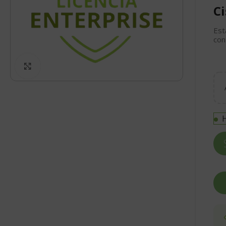
Ci
Est
con
Click to enlarge
H