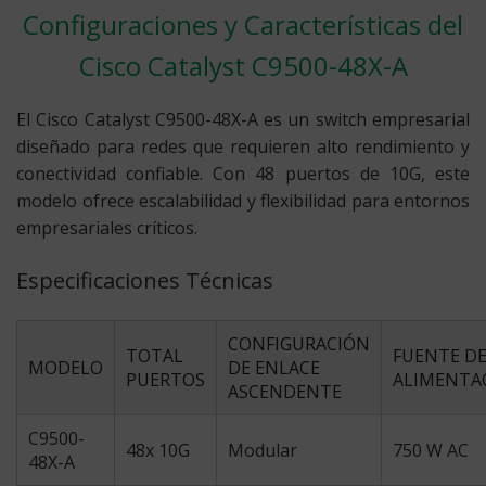
Configuraciones y Características del
Cisco Catalyst C9500-48X-A
El Cisco Catalyst C9500-48X-A es un switch empresarial
diseñado para redes que requieren alto rendimiento y
conectividad confiable. Con 48 puertos de 10G, este
modelo ofrece escalabilidad y flexibilidad para entornos
empresariales críticos.
Especificaciones Técnicas
CONFIGURACIÓN
TOTAL
FUENTE D
MODELO
DE ENLACE
PUERTOS
ALIMENTA
ASCENDENTE
C9500-
48x 10G
Modular
750 W AC
48X-A