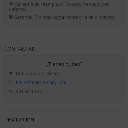
🔄
Garantía de reemplazo:
En caso de cualquier
defecto.
🛡️
Garantía:
2 o más segun categoría de producto.
CONTACTAR
¿Tienes dudas?
💬
Háblanos por el chat
hello@meraki-easy.com
📧
📞
931 80 10 85
DESCRIPCIÓN