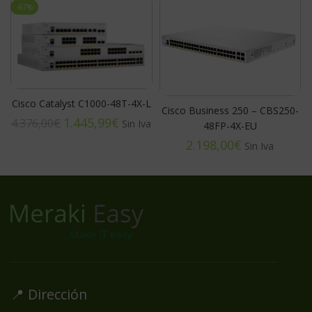
-67%
Cisco Catalyst C1000-48T-4X-L
Cisco Business 250 – CBS250-
1.445,99
€
4.376,00
€
48FP-4X-EU
€
📍 Dirección