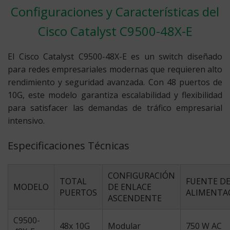
Configuraciones y Características del
Cisco Catalyst C9500-48X-E
El Cisco Catalyst C9500-48X-E es un switch diseñado
para redes empresariales modernas que requieren alto
rendimiento y seguridad avanzada. Con 48 puertos de
10G, este modelo garantiza escalabilidad y flexibilidad
para satisfacer las demandas de tráfico empresarial
intensivo.
Especificaciones Técnicas
CONFIGURACIÓN
TOTAL
FUENTE D
MODELO
DE ENLACE
PUERTOS
ALIMENTA
ASCENDENTE
C9500-
48x 10G
Modular
750 W AC