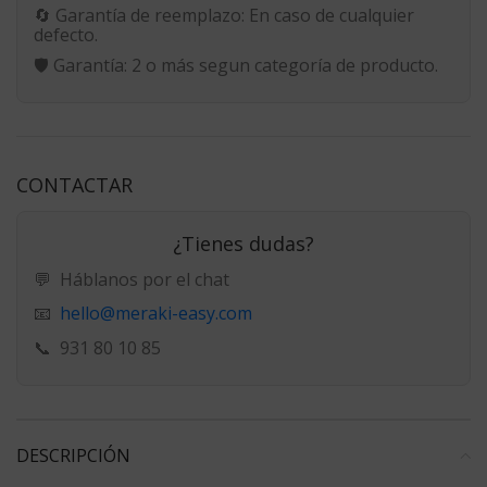
🔄
Garantía de reemplazo:
En caso de cualquier
defecto.
🛡️
Garantía:
2 o más segun categoría de producto.
CONTACTAR
¿Tienes dudas?
💬
Háblanos por el chat
hello@meraki-easy.com
📧
📞
931 80 10 85
DESCRIPCIÓN