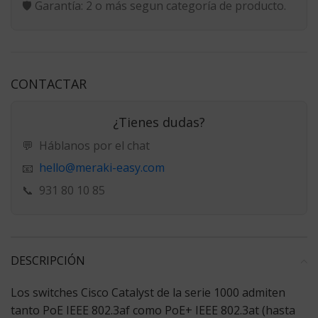
🛡️
Garantía:
2 o más segun categoría de producto.
CONTACTAR
¿Tienes dudas?
💬
Háblanos por el chat
hello@meraki-easy.com
📧
📞
931 80 10 85
DESCRIPCIÓN
Los switches Cisco Catalyst de la serie 1000 admiten
tanto PoE IEEE 802.3af como PoE+ IEEE 802.3at (hasta