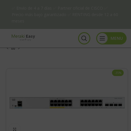
✅ Envío de 4 a 7 días ✅ Partner oficial de CISCO ✅
Precio más bajo garantizado ✅ RENTING desde 12 a 60
meses
MENU
-35%
Click to enlarge