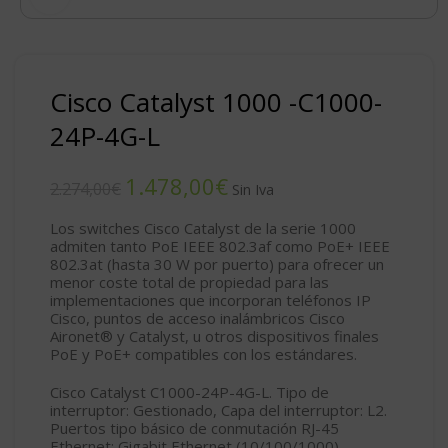
Cisco Catalyst 1000 -C1000-
24P-4G-L
1.478,00
€
2.274,00
€
Los switches Cisco Catalyst de la serie 1000
admiten tanto PoE IEEE 802.3af como PoE+ IEEE
802.3at (hasta 30 W por puerto) para ofrecer un
menor coste total de propiedad para las
implementaciones que incorporan teléfonos IP
Cisco, puntos de acceso inalámbricos Cisco
Aironet® y Catalyst, u otros dispositivos finales
PoE y PoE+ compatibles con los estándares.
Cisco Catalyst C1000-24P-4G-L. Tipo de
interruptor: Gestionado, Capa del interruptor: L2.
Puertos tipo básico de conmutación RJ-45
Ethernet: Gigabit Ethernet (10/100/1000),