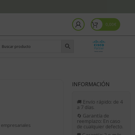
0,00
€
INFORMACIÓN
🚚
Envío rápido:
de 4
a 7 días.
🔄
Garantía de
reemplazo:
En caso
 empresariales
de cualquier defecto.
🛡️
Garantía:
2 o más