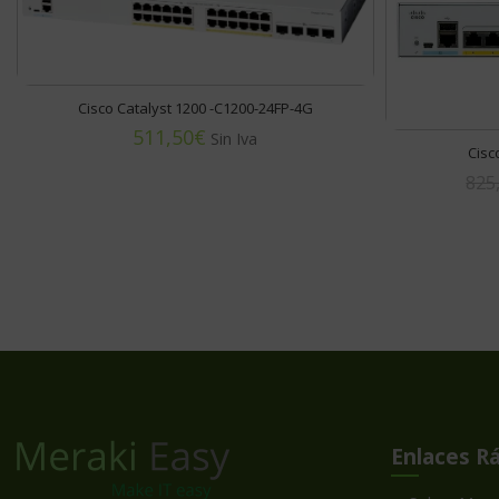
Cisco Catalyst 1200 -C1200-24FP-4G
€
Cisc
825
Enlaces R