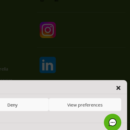
ella
encias
Deny
View preferences