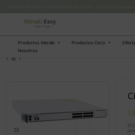
✅ Envío de 4 a 7 días ✅ Partner oficial de CISCO ✅ Precio más bajo g
Productos Meraki
Productos Cisco
Ofert
Nosotros
C
El 
Click to enlarge
mod