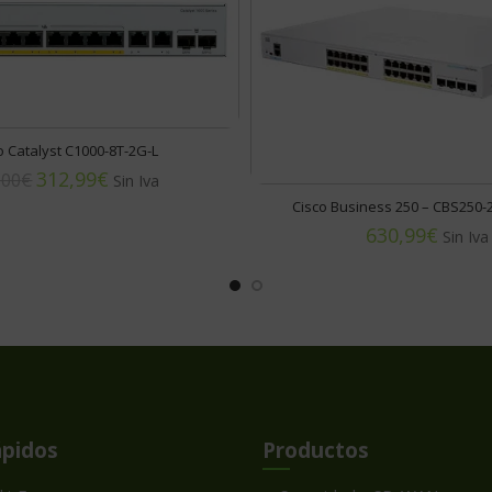
o Catalyst C1000-8T-2G-L
312,99
€
,00
€
Cisco Business 250 – CBS250-
€
ápidos
Productos