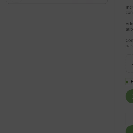
Inc
con
Adm
aut
Co
par
H