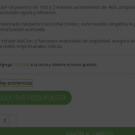
luye
16 puertos de 10G
y
2 enlaces ascendentes de 40G
, propor
ectividad rápida y eficiente.
inistrado mediante
Cisco DNA Center
, este modelo simplifica la
omatización avanzada.
n
cifrado MACsec
y funciones avanzadas de seguridad, asegura una
a redes empresariales críticas.
Agrega
1.500,00
€
a la cesta y obtiene el envío gratuito.
ay existencias
SOLICITAR PRESUPUESTO
AÑADIR AL CARRITO