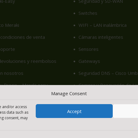
ki-Easy
Seguridad y SD-WAN
Switches
co Meraki
WIFI – LAN inalámbrica
condiciones de venta
Cámaras inteligentes
soporte
Sensores
 devoluciones y reembolsos
Gateways
on nosotros
Seguridad DNS – Cisco Umbr
u Precio – Meraki easy
Compra y Renovación de Lic
Manage Consent
cy (EU)
re and/or access
Accept
cess data such as
ing consent, may