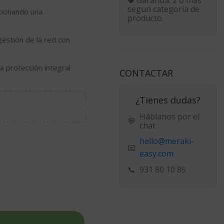
segun categoría de
cionando una
producto.
 gestión de la red con
 protección integral
CONTACTAR
¿Tienes dudas?
Háblanos por el
💬
chat
hello@meraki-
📧
easy.com
📞
931 80 10 85