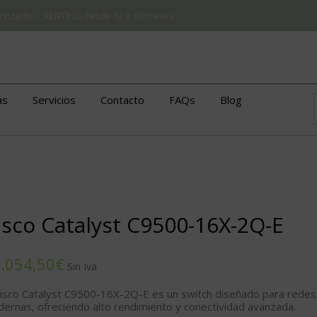
arantizado ✅ RENTING desde 12 a 60 meses
as
Servicios
Contacto
FAQs
Blog
isco Catalyst C9500-16X-2Q-E
€
Cisco Catalyst C9500-16X-2Q-E
es un switch diseñado para redes
ernas, ofreciendo alto rendimiento y conectividad avanzada.