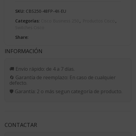
SKU:
CBS250-48FP-4X-EU
Categorías:
Cisco Business 250
,
Productos Cisco
,
Switches Cisco
Share:
INFORMACIÓN
🚚
Envío rápido:
de 4 a 7 días.
🔄
Garantía de reemplazo:
En caso de cualquier
defecto.
🛡️
Garantía:
2 o más segun categoría de producto.
CONTACTAR