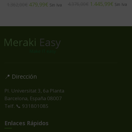
1.445,99
€
479,99
€
4.376,00
€
1.362,00
€
📍 Dirección
Pl. Universitat 3, 6a Planta
Barcelona, España
08007
Telf. 📞 931801085
Enlaces Rápidos