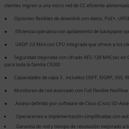
clientes migren a una micro red de CC eficiente alimentad
● Opciones flexibles de downlink con datos, PoE+, UPOE
● Eficiencia operativa con
apilamiento de backplane
opc
●
UADP 2.0
Mini con CPU integrada que ofrece a los cl
● Seguridad mejorada con cifrado AES-128 MACsec en C92
para toda la familia C9200
● Capacidades
de capa 3
, incluidos OSPF, EIGRP, ISIS, 
● Monitoreo de red avanzado con
Full Flexible NetFlow
●
Acceso definido por software
de Cisco (Cisco SD-Acce
Operaciones e implementación simplificadas con autom
Garantía de red y tiempo de resolución mejorado a t