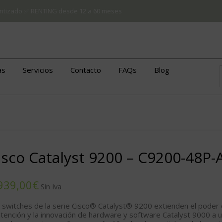
arantizado ✅ RENTING desde 12 a 60 meses
as
Servicios
Contacto
FAQs
Blog
isco Catalyst 9200 – C9200-48P-
€
 switches de la serie Cisco® Catalyst® 9200 extienden el poder
intención y la innovación de hardware y software Catalyst 9000 a