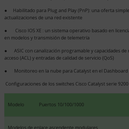
● Habilitado para
Plug and Play
(PnP): una oferta simple
actualizaciones de una red existente
●
Cisco IOS XE
: un sistema operativo basado en licenc
en modelos y transmisión de telemetría
● ASIC con canalización programable y capacidades de mic
acceso (ACL) y entradas de calidad de servicio (QoS)
● Monitoreo en la nube para Catalyst en el Dashboard 
Configuraciones de los switches Cisco Catalyst serie 9200
Modelo
Puertos 10/100/1000
Modelos de enlace ascendente modulares