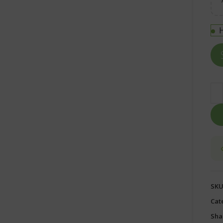
H
SKU
Cat
Sha