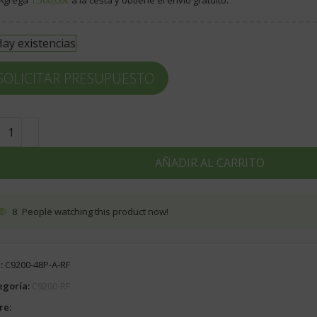
ay existencias
SOLICITAR PRESUPUESTO
AÑADIR AL CARRITO
8
People watching this product now!
:
C9200-48P-A-RF
egoría:
C9200-RF
re: