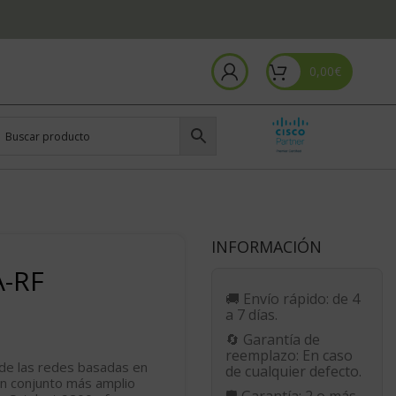
0,00
€
INFORMACIÓN
A-RF
🚚
Envío rápido:
de 4
a 7 días.
🔄
Garantía de
reemplazo:
En caso
 de las redes basadas en
de cualquier defecto.
 un conjunto más amplio
🛡️
Garantía:
2 o más