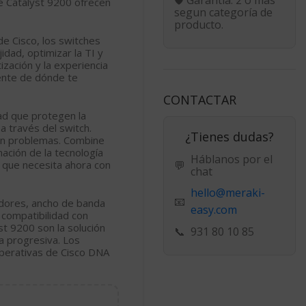
ie Catalyst 9200 ofrecen
segun categoría de
producto.
e Cisco, los switches
jidad, optimizar la TI y
ización y la experiencia
ente de dónde te
CONTACTAR
ad que protegen la
a través del switch.
¿Tienes dudas?
sin problemas. Combine
ación de la tecnología
Háblanos por el
o que necesita ahora con
💬
chat
hello@meraki-
📧
adores, ancho de banda
easy.com
compatibilidad con
st 9200 son la solución
📞
931 80 10 85
ra progresiva. Los
operativas de Cisco DNA