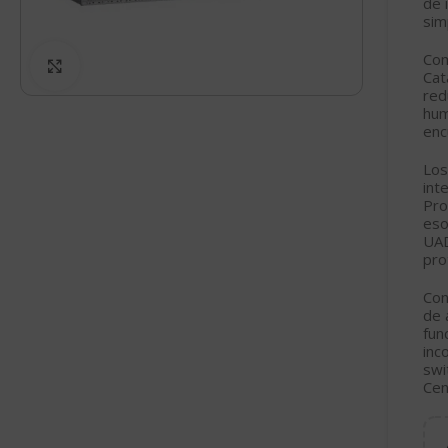
de 
sim
Com
Click to enlarge
Cat
red
hum
enc
Los
int
Pro
eso
UAD
pro
Con
de 
fun
inc
swi
Cen