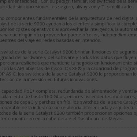
implementaciones . Con su pedigrí familiar, los switches de la ser
plicidad sin concesiones: es seguro, always on y TI simplificado.
o componentes fundamentales de la arquitectura de red digital d
alyst de la serie 9200 ayudan a los clientes a simplificar la comple
ucir los costes operativos al aprovechar la inteligencia, la automat
ana que ningún otro proveedor puede ofrecer, independientem
uentres del viaje en redes basadas en intención.
 switches de la serie Catalyst 9200 brindan funciones de segurid
egridad del hardware y del software y todos los datos que fluyen 
porciona resiliencia que mantiene tu negocio en funcionamiento 
 con las API abiertas de Cisco IOS XE® y la capacidad de program
P ASIC, los switches de la serie Catalyst 9200 le proporcionan l
tección de la inversión en futuras innovaciones.
 capacidad PoE+ completa, redundancia de alimentación y ventil
apilamiento de hasta 160 Gbps, enlaces ascendentes modulares, 
ciones de capa 3 y parches en frío, los switches de la serie Cataly
omparable de la industria con resiliencia diferenciada y arquitectu
tches de la serie Catalyst 9200 también proporcionan opciones 
ter o monitoreo en la nube desde el Dashboard de Meraki.
Agrega
1.500,00
€
a la cesta y obtiene el envío gratuito.