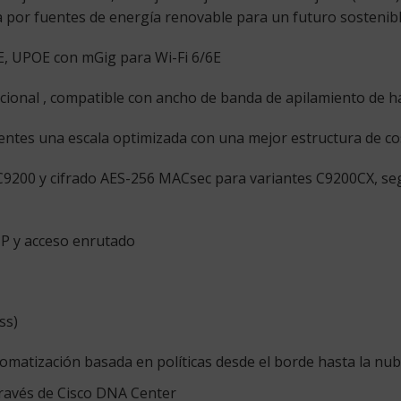
a por fuentes de energía renovable para un futuro sostenibl
, UPOE con mGig para Wi-Fi 6/6E
ional , compatible con ancho de banda de apilamiento de h
ientes una escala optimizada con una mejor estructura de co
00 y cifrado AES-256 MACsec para variantes C9200CX, segm
RIP y acceso enrutado
ss)
atización basada en políticas desde el borde hasta la nu
ravés de Cisco DNA Center