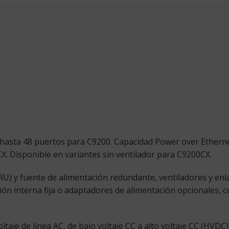
asta 48 puertos para C9200. Capacidad Power over Ethernet 
. Disponible en variantes sin ventilador para C9200CX.
RU) y fuente de alimentación redundante, ventiladores y e
ón interna fija o adaptadores de alimentación opcionales, c
taje de línea AC, de bajo voltaje CC a alto voltaje CC (HVDC