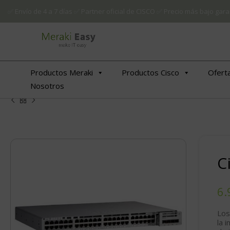
✅ Envío de 4 a 7 días ✅ Partner oficial de CISCO ✅ Precio más bajo g
Productos Meraki
Productos Cisco
Ofert
Nosotros
C
€
€
Los
la 