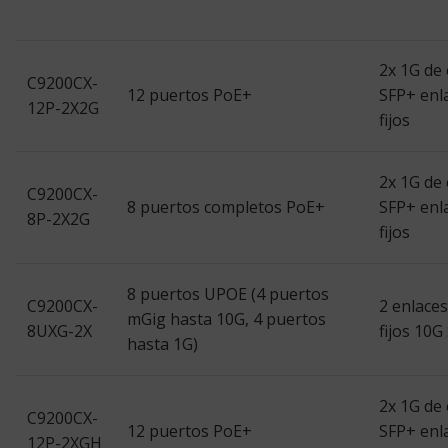
2x 1G de 
C9200CX-
12 puertos PoE+
SFP+ enl
12P-2X2G
fijos
2x 1G de 
C9200CX-
8 puertos completos PoE+
SFP+ enl
8P-2X2G
fijos
8 puertos UPOE (4 puertos
C9200CX-
2 enlace
mGig hasta 10G, 4 puertos
8UXG-2X
fijos 10G
hasta 1G)
2x 1G de 
C9200CX-
12 puertos PoE+
SFP+ enl
12P-2XGH