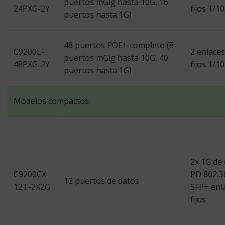
puertos mGig hasta 10G, 16
24PXG-2Y
fijos 1/1
puertos hasta 1G)
48 puertos POE+ completo (8
C9200L-
2 enlace
puertos mGig hasta 10G, 40
48PXG-2Y
fijos 1/1
puertos hasta 1G)
Modelos compactos
2x 1G de
C9200CX-
PD 802.3b
12 puertos de datos
12T-2X2G
SFP+ enl
fijos