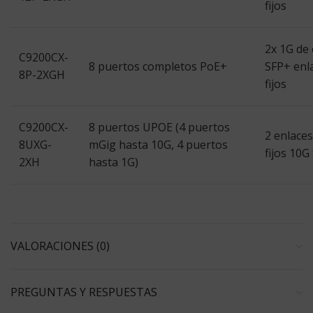
fijos
2x 1G de 
C9200CX-
8 puertos completos PoE+
SFP+ enl
8P-2XGH
fijos
C9200CX-
8 puertos UPOE (4 puertos
2 enlace
8UXG-
mGig hasta 10G, 4 puertos
fijos 10G
2XH
hasta 1G)
VALORACIONES (0)
PREGUNTAS Y RESPUESTAS