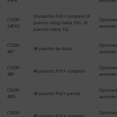
24PB
ascenden
24 puertos PoE+ completo (8
C9200-
Opciones
puertos mGig hasta 10G, 16
24PXG
ascenden
puertos hasta 1G)
C9200-
Opciones
48 puertos de datos
48T
ascenden
C9200-
Opciones
48 puertos PoE+ completo
48P
ascenden
C9200-
Opciones
48 puertos PoE+ parcial
48PL
ascenden
C9200-
Opciones
48 puertos PoE+ completo