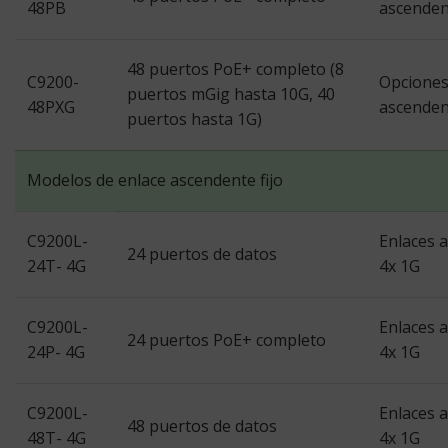
48PB
ascenden
48 puertos PoE+ completo (8
C9200-
Opciones
puertos mGig hasta 10G, 40
48PXG
ascenden
puertos hasta 1G)
Modelos de enlace ascendente fijo
C9200L-
Enlaces a
24 puertos de datos
24T- 4G
4x 1G
C9200L-
Enlaces
a
24 puertos PoE+ completo
24P- 4G
4x
1G
C9200L-
Enlaces a
48 puertos de datos
48T- 4G
4x 1G