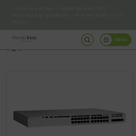
✅ Envío de 4 a 7 días ✅ Partner oficial de CISCO ✅
Precio más bajo garantizado ✅ RENTING desde 12 a 60
meses
MENU