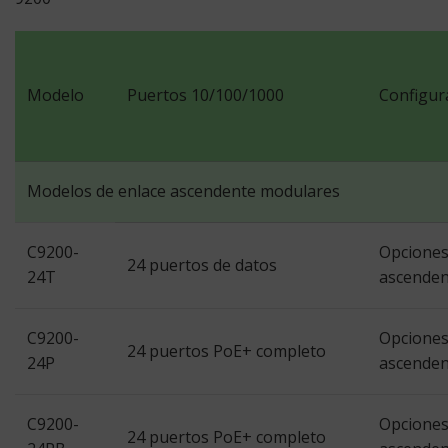
Modelo
Puertos 10/100/1000
Configur
Modelos de enlace ascendente modulares
C9200-
Opciones
24 puertos de datos
24T
ascenden
C9200-
Opciones
24 puertos PoE+ completo
24P
ascenden
C9200-
Opciones
24 puertos PoE+ completo