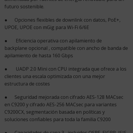
futuro sostenible.
● Opciones flexibles de downlink con datos, PoE+,
UPOE, UPOE con mGig para Wi-Fi 6/6E
● Eficiencia operativa con
apilamiento de
backplane
opcional , compatible con ancho de banda de
apilamiento de hasta 160 Gbps
●
UADP 2.0
Mini con CPU integrada que ofrece a los
clientes una escala optimizada con una mejor
estructura de costes
● Seguridad mejorada con cifrado AES-128 MACsec
en C9200 y cifrado AES-256 MACsec para variantes
C9200CX, segmentación basada en políticas y
soluciones confiables para toda la familia C9200
● Capacidades
de capa 3
, incluidos OSPF, EIGRP, ISIS,