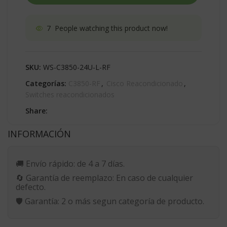
7
People watching this product now!
SKU:
WS-C3850-24U-L-RF
Categorías:
C3850-RF
,
Cisco Reacondicionado
,
Switches reacondicionados
Share:
INFORMACIÓN
🚚
Envío rápido:
de 4 a 7 días.
🔄
Garantía de reemplazo:
En caso de cualquier
defecto.
🛡️
Garantía:
2 o más segun categoría de producto.