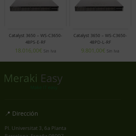
Catalyst 3650 – WS-C3650-
Catalyst 3650 – WS-C3650-
48PS-E-RF
48PD-L-RF
€
€
📍 Dirección
Pl. Universitat 3, 6a Planta
Barcelona, España
08007