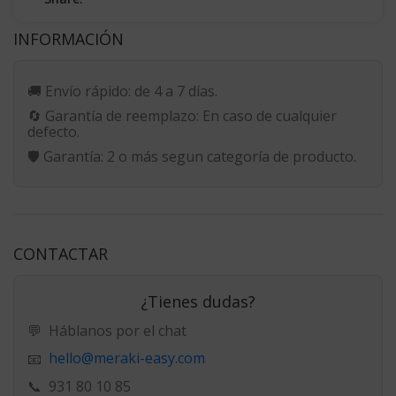
INFORMACIÓN
🚚
Envío rápido:
de 4 a 7 días.
🔄
Garantía de reemplazo:
En caso de cualquier
defecto.
🛡️
Garantía:
2 o más segun categoría de producto.
CONTACTAR
¿Tienes dudas?
💬
Háblanos por el chat
hello@meraki-easy.com
📧
📞
931 80 10 85