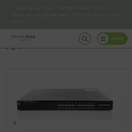
✅ Envío de 4 a 7 días ✅ Partner oficial de CISCO ✅
Precio más bajo garantizado ✅ RENTING desde 12 a 60
meses
MENU
Click to enlarge