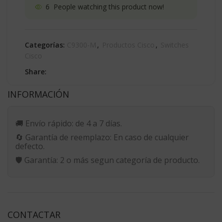
6
People watching this product now!
Categorías:
C9300-M
,
Productos Cisco
,
Switches
Cisco
Share:
INFORMACIÓN
🚚
Envío rápido:
de 4 a 7 días.
🔄
Garantía de reemplazo:
En caso de cualquier
defecto.
🛡️
Garantía:
2 o más segun categoría de producto.
CONTACTAR