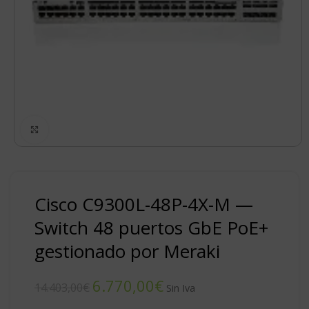
Click to enlarge
Cisco C9300L-48P-4X-M —
Switch 48 puertos GbE PoE+
gestionado por Meraki
6.770,00
€
14.403,00
€