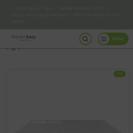
✅ Envío de 4 a 7 días ✅ Partner oficial de CISCO ✅
Precio más bajo garantizado ✅ RENTING desde 12 a 60
meses
MENU
-53%