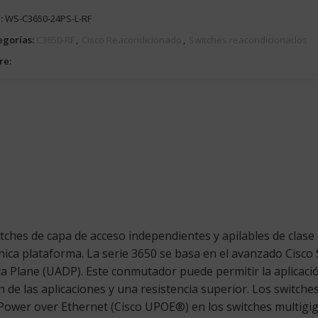
:
WS-C3650-24PS-L-RF
egorías:
C3650-RF
,
Cisco Reacondicionado
,
Switches reacondicionados
re:
itches de capa de acceso independientes y apilables de clas
nica plataforma. La serie 3650 se basa en el avanzado Cisco
ata Plane (UADP). Este conmutador puede permitir la aplicació
ación de las aplicaciones y una resistencia superior. Los swit
Power over Ethernet (Cisco UPOE®) en los switches multigigab