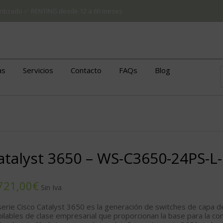
arantizado ✅ RENTING desde 12 a 60 meses
as
Servicios
Contacto
FAQs
Blog
atalyst 3650 – WS-C3650-24PS-L
€
serie Cisco Catalyst 3650 es la generación de switches de capa 
pilables de clase empresarial que proporcionan la base para la co