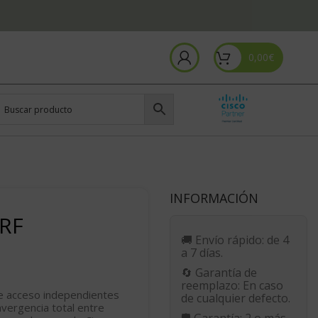
0,00
€
INFORMACIÓN
-RF
🚚
Envío rápido:
de 4
a 7 días.
🔄
Garantía de
reemplazo:
En caso
de acceso independientes
de cualquier defecto.
nvergencia total entre
🛡️
Garantía:
2 o más