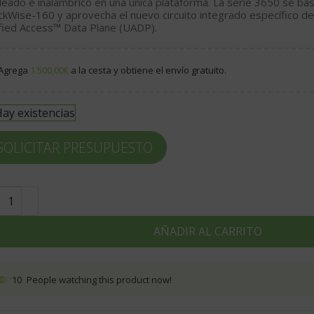
leado e inalámbrico en una única plataforma. La serie 3650 se ba
ckWise-160 y aprovecha el nuevo circuito integrado específico de l
fied Access™ Data Plane (UADP).
Agrega
1.500,00
€
a la cesta y obtiene el envío gratuito.
ay existencias
SOLICITAR PRESUPUESTO
AÑADIR AL CARRITO
10
People watching this product now!