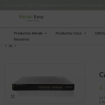
✅ Envío de 4 a 7 días ✅ Partner oficial de CISCO ✅ Precio más bajo g
Productos Meraki
Productos Cisco
Ofert
Nosotros
C
Click to enlarge
La 
y a