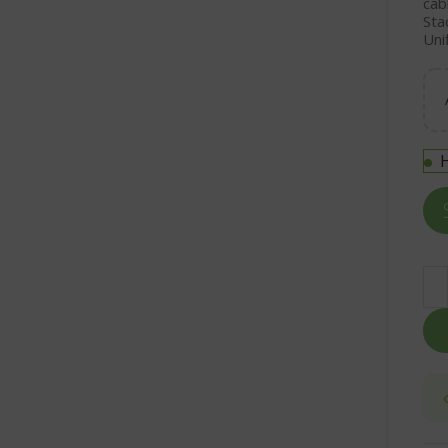
cab
Sta
Uni
H