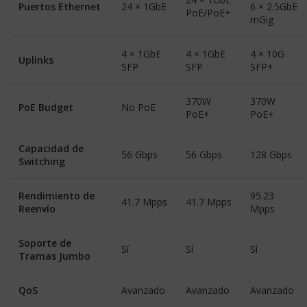
Puertos Ethernet
24 × 1GbE
6 × 2.5GbE
PoE/PoE+
mGig
4 × 1GbE
4 × 1GbE
4 × 10G
Uplinks
SFP
SFP
SFP+
370W
370W
PoE Budget
No PoE
PoE+
PoE+
Capacidad de
56 Gbps
56 Gbps
128 Gbps
Switching
Rendimiento de
95.23
41.7 Mpps
41.7 Mpps
Reenvío
Mpps
Soporte de
Sí
Sí
Sí
Tramas Jumbo
QoS
Avanzado
Avanzado
Avanzado