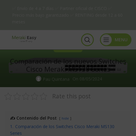
✅ Envío de 4 a 7 días ✅ Partner oficial de CISCO ✅
Precio más bajo garantizado ✅ RENTING desde 12 a 60
meses
MENU
TECNOLOGÍA
Comparación de los nuevos Switches
Cisco Meraki MS130 Series
On 08/05/2024
Pau Quintana
Rate this post
✍️ Contenido del Post
hide
1.
Comparación de los Switches Cisco Meraki MS130
Series