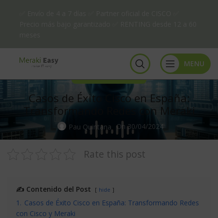
✅ Envío de 4 a 7 días ✅ Partner oficial de CISCO ✅
Precio más bajo garantizado ✅ RENTING desde 12 a 60
meses
MENU
TEMAS DE ACTUALIDAD
Casos de Éxito Cisco en España:
Transformando Redes con Meraki
On 30/04/2024
Pau Quintana
Rate this post
✍️ Contenido del Post
hide
1.
Casos de Éxito Cisco en España: Transformando Redes
con Cisco y Meraki