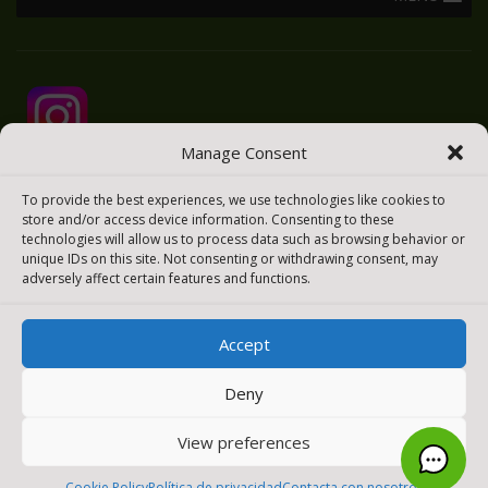
Manage Consent
To provide the best experiences, we use technologies like cookies to
store and/or access device information. Consenting to these
technologies will allow us to process data such as browsing behavior or
unique IDs on this site. Not consenting or withdrawing consent, may
adversely affect certain features and functions.
Accept
2025 © Todos los derechos reservados
Meraki Easy
Deny
[payment_methods_image]
View preferences
0
Cookie Policy
Política de privacidad
Contacta con nosotros