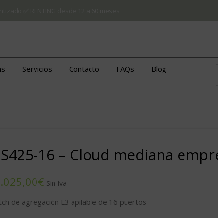
arantizado ✅ RENTING desde 12 a 60 meses
as
Servicios
Contacto
FAQs
Blog
S425-16 – Cloud mediana empr
€
tch de agregación L3 apilable de 16 puertos