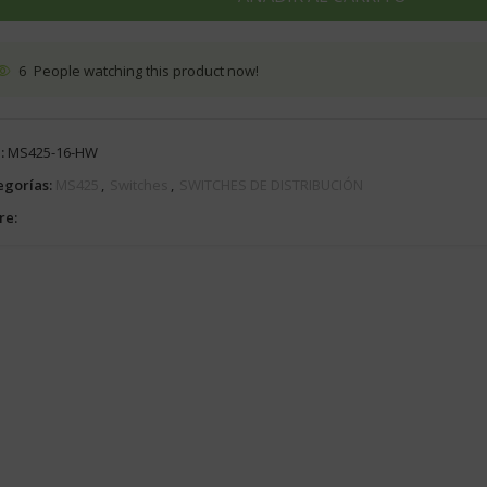
6
People watching this product now!
:
MS425-16-HW
egorías:
MS425
,
Switches
,
SWITCHES DE DISTRIBUCIÓN
re: