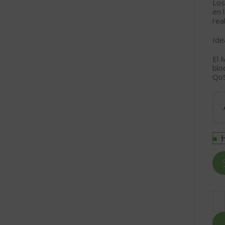
Los
en 
rea
Ide
El 
blo
QoS
H