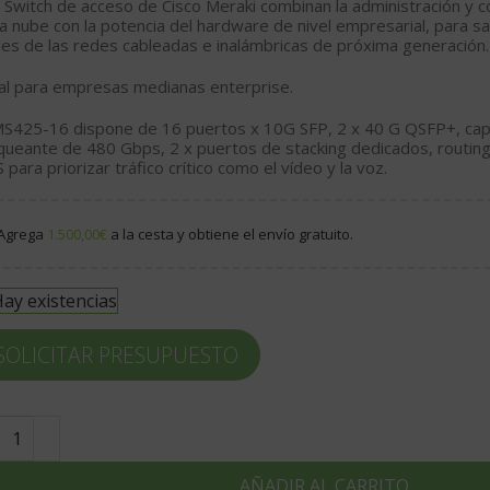
 Switch de acceso de Cisco Meraki combinan la administración y c
la nube con la potencia del hardware de nivel empresarial, para s
les de las redes cableadas e inalámbricas de próxima generación.
al para empresas medianas enterprise.
MS425-16 dispone de 16 puertos x 10G SFP, 2 x 40 G QSFP+, cap
queante de 480 Gbps, 2 x puertos de stacking dedicados, routing
 para priorizar tráfico crítico como el vídeo y la voz.
Agrega
1.500,00
€
a la cesta y obtiene el envío gratuito.
ay existencias
SOLICITAR PRESUPUESTO
AÑADIR AL CARRITO