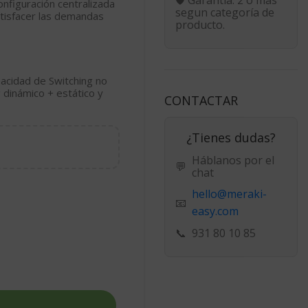
onfiguración centralizada
segun categoría de
atisfacer las demandas
producto.
acidad de Switching no
 dinámico + estático y
CONTACTAR
¿Tienes dudas?
Háblanos por el
💬
chat
hello@meraki-
📧
easy.com
📞
931 80 10 85