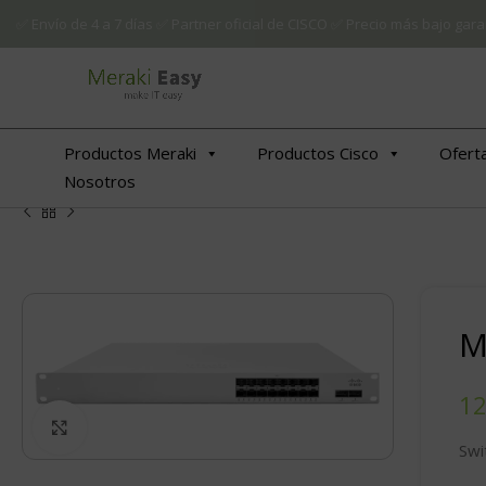
✅ Envío de 4 a 7 días ✅ Partner oficial de CISCO ✅ Precio más bajo g
Productos Meraki
Productos Cisco
Ofert
Nosotros
M
Click to enlarge
Swi