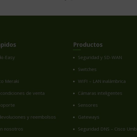
ápidos
Productos
ki-Easy
Seguridad y SD-WAN
Switches
co Meraki
WIFI – LAN inalámbrica
condiciones de venta
Cámaras inteligentes
soporte
Sensores
 devoluciones y reembolsos
Gateways
on nosotros
Seguridad DNS – Cisco Umbr