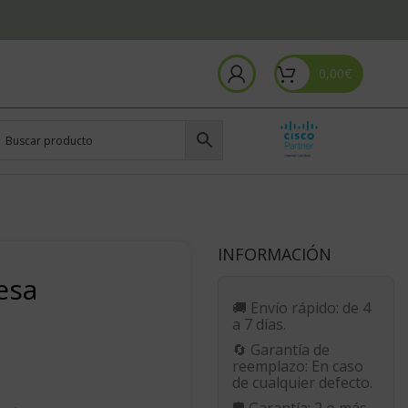
0,00
€
INFORMACIÓN
esa
🚚
Envío rápido:
de 4
a 7 días.
🔄
Garantía de
reemplazo:
En caso
de cualquier defecto.
🛡️
Garantía:
2 o más