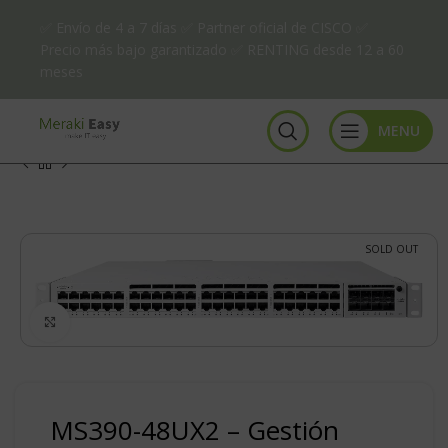
✅ Envío de 4 a 7 días ✅ Partner oficial de CISCO ✅
Precio más bajo garantizado ✅ RENTING desde 12 a 60
meses
MENU
SOLD OUT
Click to enlarge
MS390-48UX2 – Gestión