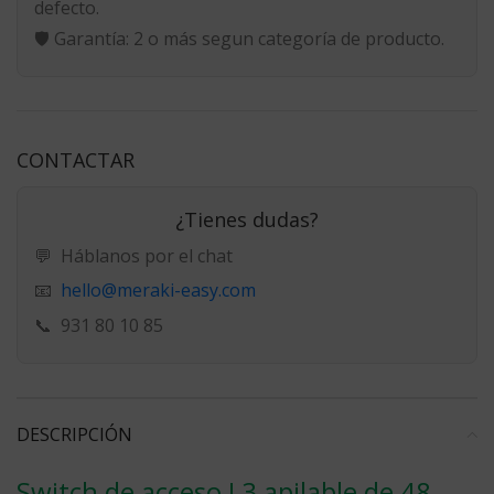
defecto.
🛡️
Garantía:
2 o más segun categoría de producto.
CONTACTAR
¿Tienes dudas?
💬
Háblanos por el chat
hello@meraki-easy.com
📧
📞
931 80 10 85
DESCRIPCIÓN
Switch de acceso L3 apilable de 48