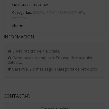
SKU:
MS390-48UX-HW
Categorías:
MS390
,
STACKABLE SWITCHES
,
Switches
Share:
INFORMACIÓN
🚚
Envío rápido:
de 4 a 7 días.
🔄
Garantía de reemplazo:
En caso de cualquier
defecto.
🛡️
Garantía:
2 o más segun categoría de producto.
CONTACTAR
¿Tienes dudas?