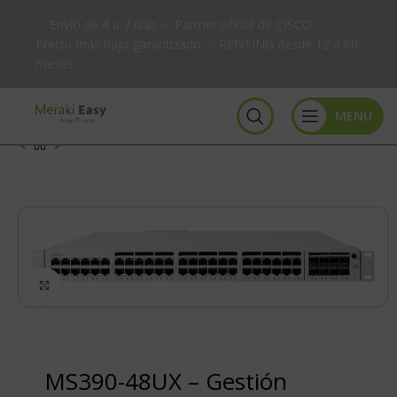
✅ Envío de 4 a 7 días ✅ Partner oficial de CISCO ✅
Precio más bajo garantizado ✅ RENTING desde 12 a 60
meses
MENU
Click to enlarge
MS390-48UX – Gestión