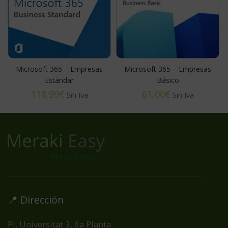
Microsoft 365 – Empresas
Microsoft 365 – Empresas
M
Estándar
Básico
€
€
📍 Dirección
Pl. Universitat 3, 6a Planta