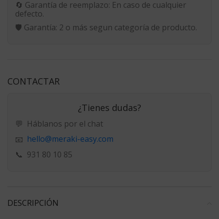
🔄
Garantía de reemplazo:
En caso de cualquier
defecto.
🛡️
Garantía:
2 o más segun categoría de producto.
CONTACTAR
¿Tienes dudas?
💬
Háblanos por el chat
hello@meraki-easy.com
📧
📞
931 80 10 85
DESCRIPCIÓN