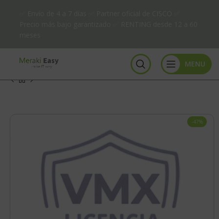
✅ Envío de 4 a 7 días ✅ Partner oficial de CISCO ✅
Precio más bajo garantizado ✅ RENTING desde 12 a 60
meses
MENU
-47%