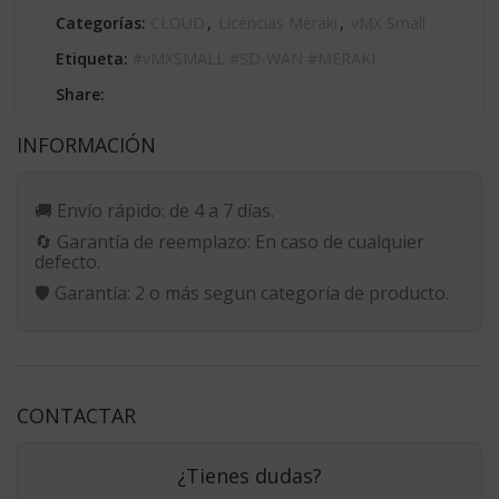
Categorías:
CLOUD
,
Licencias Meraki
,
vMX Small
Etiqueta:
#vMXSMALL #SD-WAN #MERAKI
Share:
INFORMACIÓN
🚚
Envío rápido:
de 4 a 7 días.
🔄
Garantía de reemplazo:
En caso de cualquier
defecto.
🛡️
Garantía:
2 o más segun categoría de producto.
CONTACTAR
¿Tienes dudas?