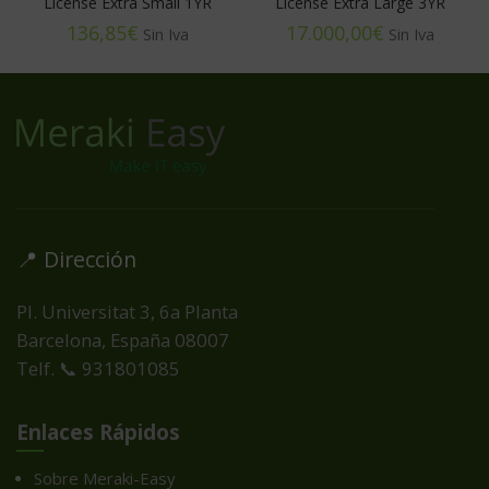
License Extra Small 1YR
License Extra Large 3YR
€
€
📍 Dirección
Pl. Universitat 3, 6a Planta
Barcelona, España
08007
Telf. 📞 931801085
Enlaces Rápidos
Sobre Meraki-Easy