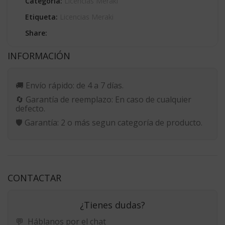
Categoría:
Licencias Meraki
Etiqueta:
Licencias Meraki
Share:
INFORMACIÓN
🚚
Envío rápido:
de 4 a 7 días.
🔄
Garantía de reemplazo:
En caso de cualquier
defecto.
🛡️
Garantía:
2 o más segun categoría de producto.
CONTACTAR
¿Tienes dudas?
💬
Háblanos por el chat