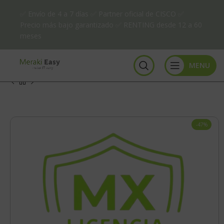
✅ Envío de 4 a 7 días ✅ Partner oficial de CISCO ✅
Precio más bajo garantizado ✅ RENTING desde 12 a 60
meses
MENU
-47%