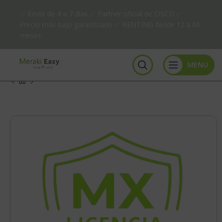
✅ Envío de 4 a 7 días ✅ Partner oficial de CISCO ✅
Precio más bajo garantizado ✅ RENTING desde 12 a 60
meses
MENU