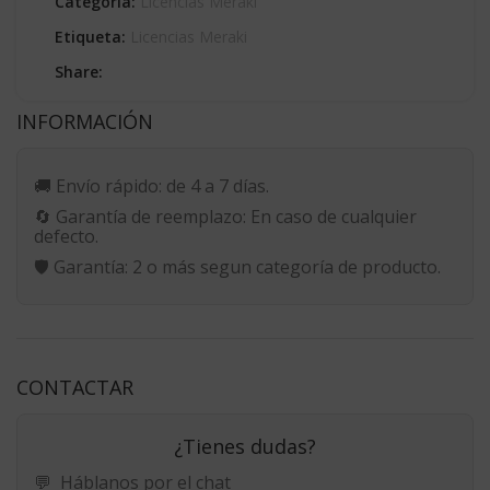
Categoría:
Licencias Meraki
Etiqueta:
Licencias Meraki
Share:
INFORMACIÓN
🚚
Envío rápido:
de 4 a 7 días.
🔄
Garantía de reemplazo:
En caso de cualquier
defecto.
🛡️
Garantía:
2 o más segun categoría de producto.
CONTACTAR
¿Tienes dudas?
💬
Háblanos por el chat