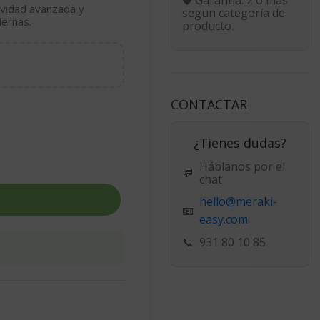
ividad avanzada y
segun categoría de
dernas.
producto.
CONTACTAR
¿Tienes dudas?
Háblanos por el
💬
chat
hello@meraki-
📧
easy.com
📞
931 80 10 85