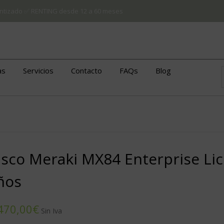
arantizado ✅ RENTING desde 12 a 60 meses
as
Servicios
Contacto
FAQs
Blog
isco Meraki MX84 Enterprise Lic
ños
€