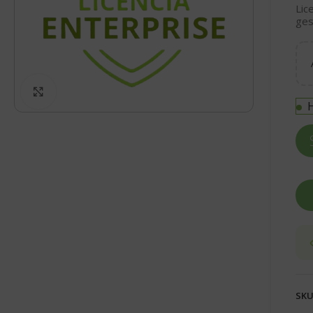
Lic
ges
Click to enlarge
H
SKU