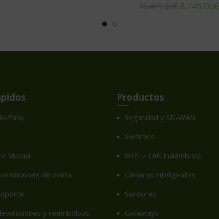
8.745,00
€
16.499,00
€
ápidos
Productos
ki-Easy
Seguridad y SD-WAN
Switches
co Meraki
WIFI – LAN inalámbrica
condiciones de venta
Cámaras inteligentes
soporte
Sensores
 devoluciones y reembolsos
Gateways