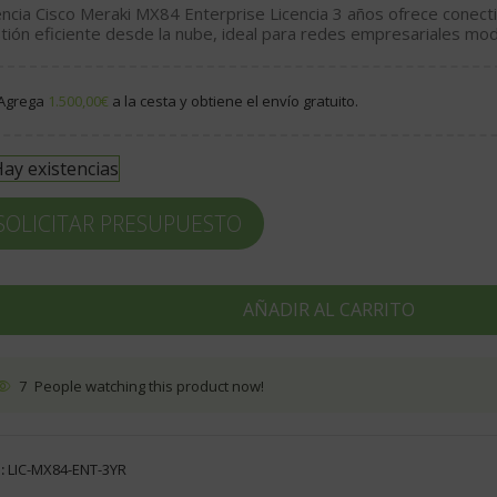
encia Cisco Meraki MX84 Enterprise Licencia 3 años ofrece conect
tión eficiente desde la nube, ideal para redes empresariales mo
Agrega
1.500,00
€
a la cesta y obtiene el envío gratuito.
ay existencias
SOLICITAR PRESUPUESTO
AÑADIR AL CARRITO
7
People watching this product now!
:
LIC-MX84-ENT-3YR