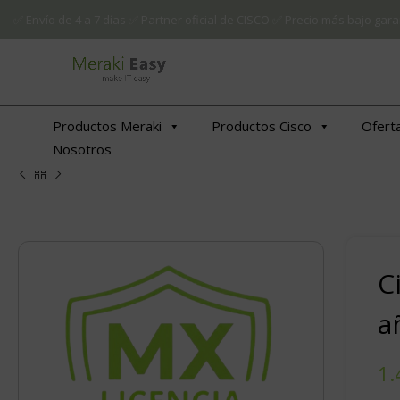
✅ Envío de 4 a 7 días ✅ Partner oficial de CISCO ✅ Precio más bajo g
Productos Meraki
Productos Cisco
Ofert
Nosotros
C
a