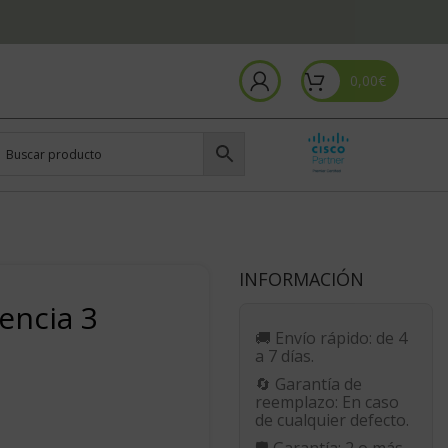
0,00
€
INFORMACIÓN
encia 3
🚚
Envío rápido:
de 4
a 7 días.
🔄
Garantía de
reemplazo:
En caso
de cualquier defecto.
🛡️
Garantía:
2 o más