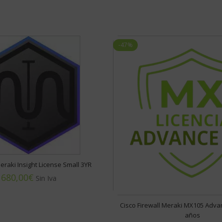
-47%
eraki Insight License Small 3YR
€
Cisco Firewall Meraki MX105 Advan
años