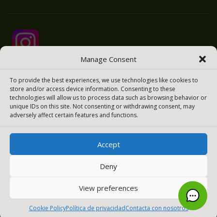
Manage Consent
To provide the best experiences, we use technologies like cookies to
store and/or access device information. Consenting to these
technologies will allow us to process data such as browsing behavior or
unique IDs on this site. Not consenting or withdrawing consent, may
adversely affect certain features and functions.
Accept
2025 © Todos los derechos reservados
Meraki Easy
Deny
[payment_methods_image]
View preferences
0
Cookie Policy
Política de privacidad
Contacta con nosotros