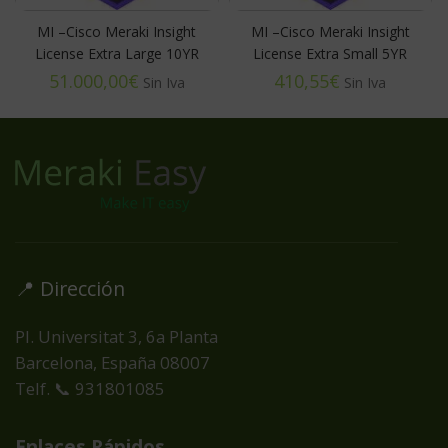
MI –Cisco Meraki Insight
MI –Cisco Meraki Insight
License Extra Large 10YR
License Extra Small 5YR
€
€
📍 Dirección
Pl. Universitat 3, 6a Planta
Barcelona, España
08007
Telf. 📞 931801085
Enlaces Rápidos