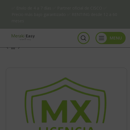
✅ Envío de 4 a 7 días ✅ Partner oficial de CISCO ✅
Precio más bajo garantizado ✅ RENTING desde 12 a 60
meses
MENU