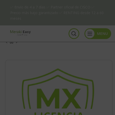
✅ Envío de 4 a 7 días ✅ Partner oficial de CISCO ✅
Precio más bajo garantizado ✅ RENTING desde 12 a 60
meses
MENU