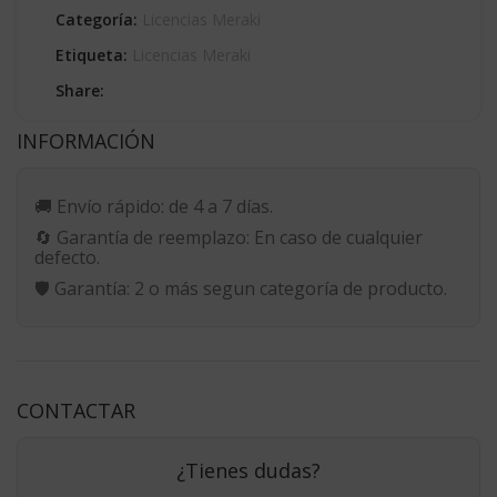
Categoría:
Licencias Meraki
Etiqueta:
Licencias Meraki
Share:
INFORMACIÓN
🚚
Envío rápido:
de 4 a 7 días.
🔄
Garantía de reemplazo:
En caso de cualquier
defecto.
🛡️
Garantía:
2 o más segun categoría de producto.
CONTACTAR
¿Tienes dudas?