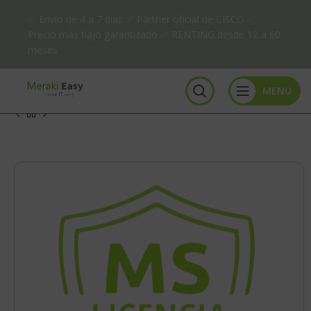
✅ Envío de 4 a 7 días ✅ Partner oficial de CISCO ✅
Precio más bajo garantizado ✅ RENTING desde 12 a 60
meses
MENU