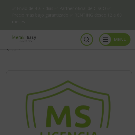
✅ Envío de 4 a 7 días ✅ Partner oficial de CISCO ✅
Precio más bajo garantizado ✅ RENTING desde 12 a 60
meses
MENU