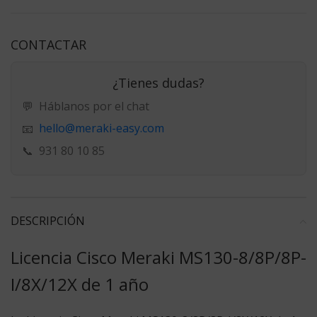
CONTACTAR
¿Tienes dudas?
💬
Háblanos por el chat
hello@meraki-easy.com
📧
📞
931 80 10 85
DESCRIPCIÓN
Licencia Cisco Meraki MS130-8/8P/8P-
I/8X/12X de 1 año