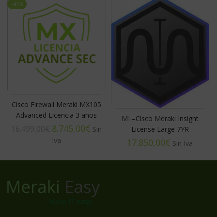
-47%
Cisco Firewall Meraki MX105
Advanced Licencia 3 años
MI –Cisco Meraki Insight
8.745,00
€
16.499,00
€
License Large 7YR
€