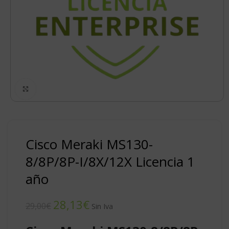
Click to enlarge
Cisco Meraki MS130-
8/8P/8P-I/8X/12X Licencia 1
año
28,13
€
29,00
€