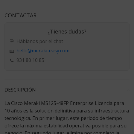
CONTACTAR
¿Tienes dudas?
💬
Háblanos por el chat
hello@meraki-easy.com
📧
📞
931 80 10 85
DESCRIPCIÓN
La
Cisco Meraki MS125-48FP Enterprise Licencia
para
10 años es la solución definitiva para su infraestructura
tecnológica. En primer lugar, este periodo de tiempo
ofrece la máxima estabilidad operativa posible para su
negocio. En segundo lugar, elimina por completo la