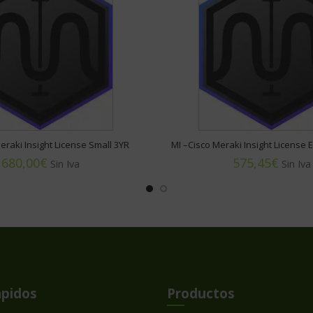
eraki Insight License Small 3YR
MI –Cisco Meraki Insight License 
€
€
ápidos
Productos