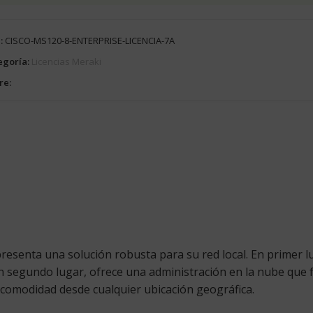
:
CISCO-MS120-8-ENTERPRISE-LICENCIA-7A
egoría:
Licencias Meraki
re:
resenta una solución robusta para su red local. En primer lu
 segundo lugar, ofrece una administración en la nube que faci
 comodidad desde cualquier ubicación geográfica.