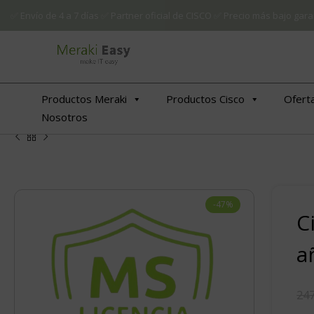
✅ Envío de 4 a 7 días ✅ Partner oficial de CISCO ✅ Precio más bajo g
Productos Meraki
Productos Cisco
Ofert
Nosotros
-47%
C
€
€
a
247