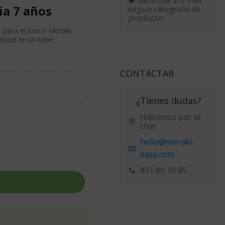
ia 7 años
segun categoría de
producto.
 para el Cisco Meraki
ción en la nube.
CONTACTAR
¿Tienes dudas?
Háblanos por el
💬
chat
hello@meraki-
📧
easy.com
📞
931 80 10 85