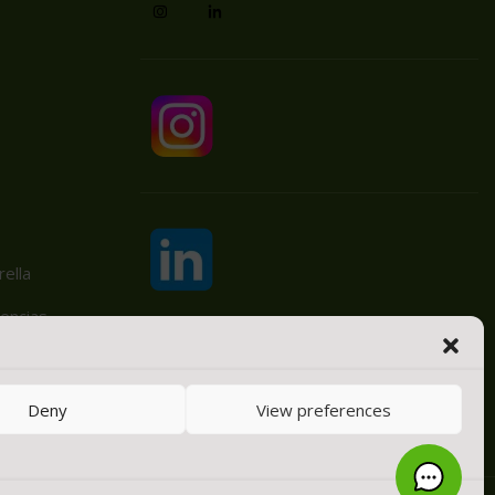
ella
encias
Deny
View preferences