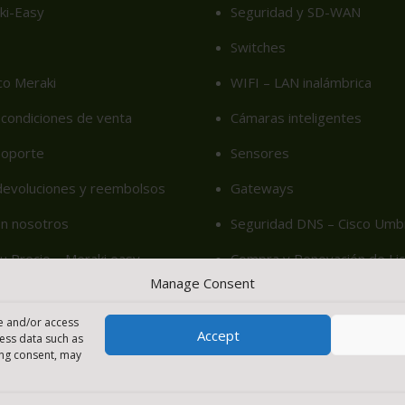
ki-Easy
Seguridad y SD-WAN
Switches
co Meraki
WIFI – LAN inalámbrica
condiciones de venta
Cámaras inteligentes
soporte
Sensores
 devoluciones y reembolsos
Gateways
on nosotros
Seguridad DNS – Cisco Umbr
u Precio – Meraki easy
Compra y Renovación de Lic
Manage Consent
cy (EU)
re and/or access
Accept
cess data such as
ing consent, may