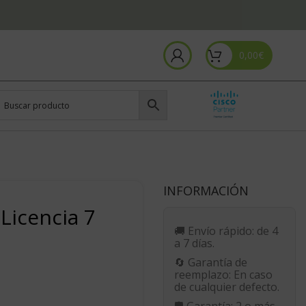
0,00
€
INFORMACIÓN
Licencia 7
🚚
Envío rápido:
de 4
a 7 días.
🔄
Garantía de
reemplazo:
En caso
de cualquier defecto.
🛡️
Garantía:
2 o más