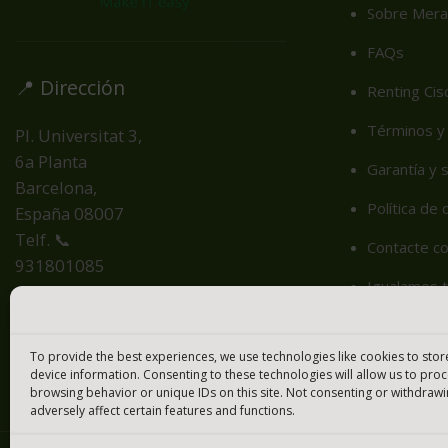
Sobre Mera
FAQs
📍 Dirección
Renting Cis
Términos y 
Pl. Universitat 3,
6a Planta
Garantía y 
Barcelona,
Política de
España
08007
Telf. 📞
Contacte c
931801085
Igualamos t
Cookie Poli
To provide the best experiences, we use technologies like cookies to sto
device information. Consenting to these technologies will allow us to pro
browsing behavior or unique IDs on this site. Not consenting or withdraw
adversely affect certain features and functions.