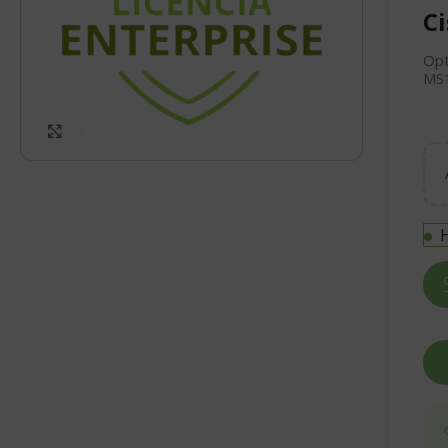
Ci
Opt
MS1
Click to enlarge
H