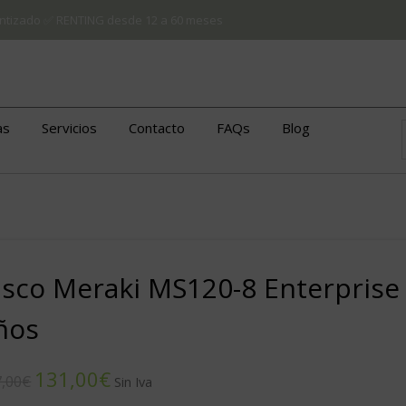
arantizado ✅ RENTING desde 12 a 60 meses
as
Servicios
Contacto
FAQs
Blog
isco Meraki MS120-8 Enterprise 
ños
131,00
€
,00
€