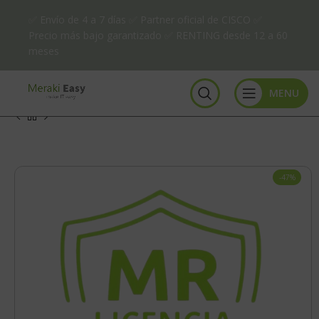
✅ Envío de 4 a 7 días ✅ Partner oficial de CISCO ✅
Precio más bajo garantizado ✅ RENTING desde 12 a 60
meses
MENU
-47%